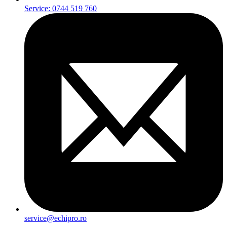
Service: 0744 519 760
service@echipro.ro