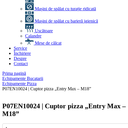
Mașini de spălat cu turație ridicată
Mașini de spălat cu barieră igienică
Uscătoare
Calandre
Mese de călcat
Service
Închiriere
Despre
Contact
Prima pagină
Echipamente Bucatarii
Echipamente Pizza
P07EN10024 | Cuptor pizza „Entry Max – M18”
P07EN10024 | Cuptor pizza „Entry Max –
M18”
Cantitate