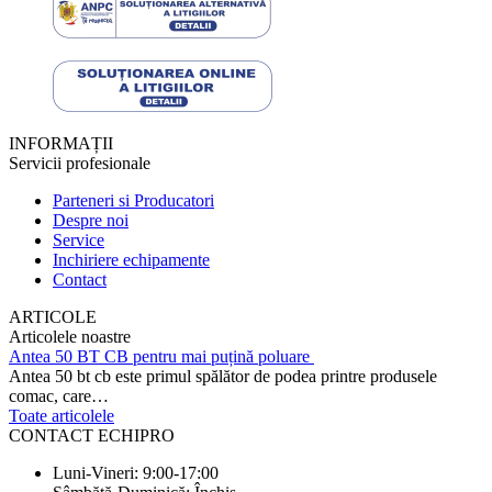
INFORMAȚII
Servicii profesionale
Parteneri si Producatori
Despre noi
Service
Inchiriere echipamente
Contact
ARTICOLE
Articolele noastre
Antea 50 BT CB pentru mai puțină poluare
Antea 50 bt cb este primul spălător de podea printre produsele
comac, care…
Toate articolele
CONTACT ECHIPRO
Luni-Vineri: 9:00-17:00