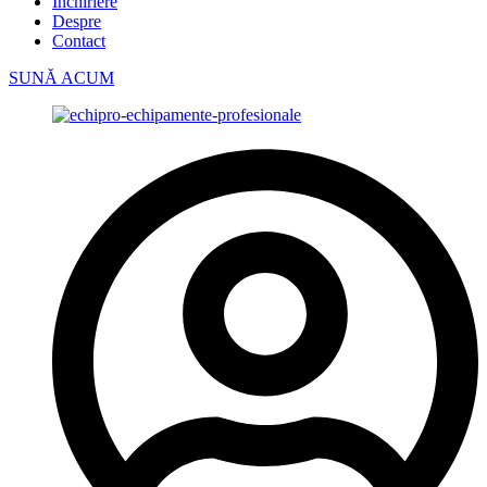
Închiriere
Despre
Contact
SUNĂ ACUM