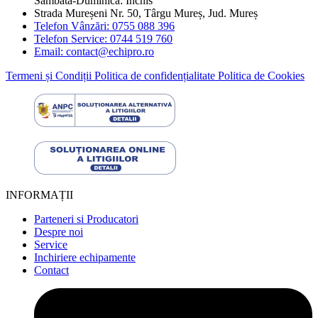
Sâmbătă-Duminică: Închis
Strada Mureșeni Nr. 50, Târgu Mureș, Jud. Mureș
Telefon Vânzări: 0755 088 396
Telefon Service: 0744 519 760
Email: contact@echipro.ro
Termeni și Condiții
Politica de confidențialitate
Politica de Cookies
INFORMAȚII
Parteneri si Producatori
Despre noi
Service
Inchiriere echipamente
Contact