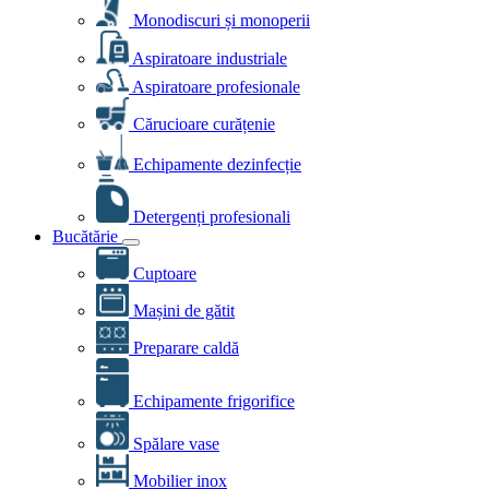
Monodiscuri și monoperii
Aspiratoare industriale
Aspiratoare profesionale
Cărucioare curățenie
Echipamente dezinfecție
Detergenți profesionali
Bucătărie
Cuptoare
Mașini de gătit
Preparare caldă
Echipamente frigorifice
Spălare vase
Mobilier inox