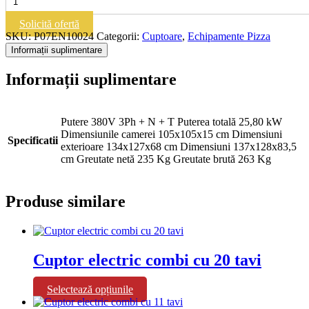
P07EN10024
|
Solicită ofertă
Cuptor
SKU:
P07EN10024
Categorii:
Cuptoare
,
Echipamente Pizza
pizza
Informații suplimentare
"Entry
Max
Informații suplimentare
-
M18"
Putere 380V 3Ph + N + T Puterea totală 25,80 kW
Dimensiunile camerei 105x105x15 cm Dimensiuni
Specificatii
exterioare 134x127x68 cm Dimensiuni 137x128x83,5
cm Greutate netă 235 Kg Greutate brută 263 Kg
Produse similare
Cuptor electric combi cu 20 tavi
Acest
Selectează opțiunile
produs