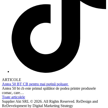
ARTICOLE
Antea 50 BT CB pentru mai puțină poluare
Antea 50 bt cb este primul spălător de podea printre produsele
comac, care…
Toate articolele
Supplier Akt SRL © 2026. All Rights Reserved. ReDesign and
ReDevelopment by Digital Marketing Strategy