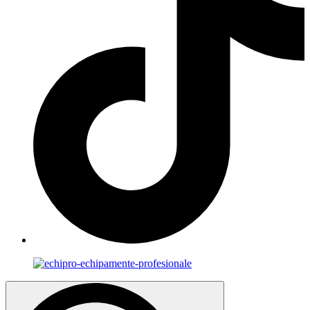
Search
for: