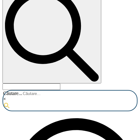
Căutare...
×