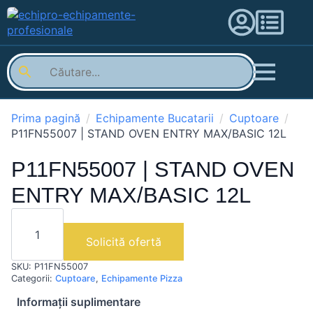
Prima pagină
Echipamente Bucatarii
Cuptoare
P11FN55007 | STAND OVEN ENTRY MAX/BASIC 12L
P11FN55007 | STAND OVEN
ENTRY MAX/BASIC 12L
Cantitate
P11FN55007
|
Solicită ofertă
STAND
OVEN
SKU:
P11FN55007
ENTRY
MAX/BASIC
Categorii:
Cuptoare
,
Echipamente Pizza
12L
Informații suplimentare