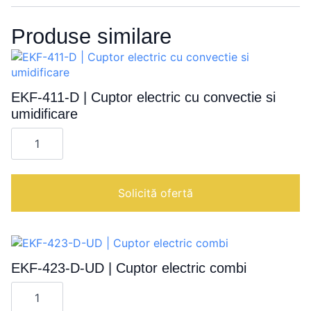
Produse similare
EKF-411-D | Cuptor electric cu convectie si
umidificare
Cantitate
EKF-
411-
D
|
Cuptor
Solicită ofertă
electric
cu
convectie
si
umidificare
EKF-423-D-UD | Cuptor electric combi
Cantitate
EKF-
423-