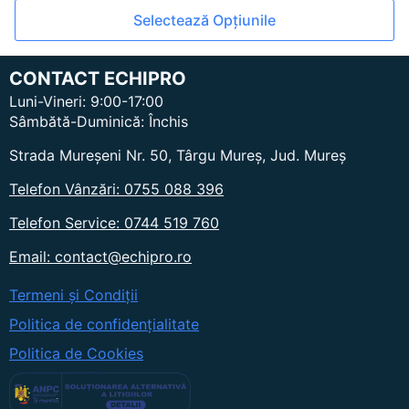
Acest
Selectează Opțiunile
produs
are
mai
CONTACT ECHIPRO
multe
Luni-Vineri: 9:00-17:00
variații.
Sâmbătă-Duminică: Închis
Opțiunile
pot
Strada Mureșeni Nr. 50, Târgu Mureș, Jud. Mureș
fi
Telefon Vânzări: 0755 088 396
alese
în
Telefon Service: 0744 519 760
pagina
produsului.
Email: contact@echipro.ro
Termeni și Condiții
Politica de confidențialitate
Politica de Cookies