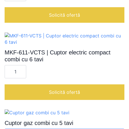
D-
UD
|
Solicită ofertă
Cuptor
electric
combi
MKF-611-VCTS | Cuptor electric compact
combi cu 6 tavi
Cantitate
MKF-
611-
VCTS
|
Cuptor
Solicită ofertă
electric
compact
combi
cu
6
tavi
Cuptor gaz combi cu 5 tavi