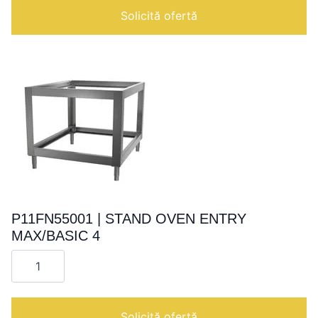
PYRALIS
Solicită ofertă
6
P11FN55001 | STAND OVEN ENTRY
MAX/BASIC 4
Cantitate
P11FN55001
|
STAND
OVEN
ENTRY
Solicită ofertă