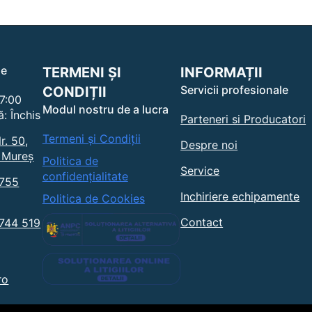
le
TERMENI ȘI
INFORMAȚII
Servicii profesionale
CONDIȚII
17:00
Modul nostru de a lucra
: Închis
Parteneri si Producatori
Termeni și Condiții
r. 50,
Despre noi
 Mureș
Politica de
Service
confidențialitate
0755
Inchiriere echipamente
Politica de Cookies
Contact
0744 519
ro