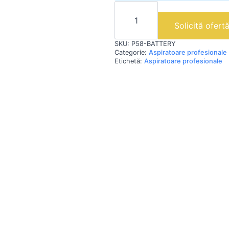
Cantitate
P58
BATTERY
Solicită ofert
|
Aspirator
SKU:
P58-BATTERY
profesional
pentru
Categorie:
Aspiratoare profesionale
praf
Etichetă:
Aspiratoare profesionale
si
lichide