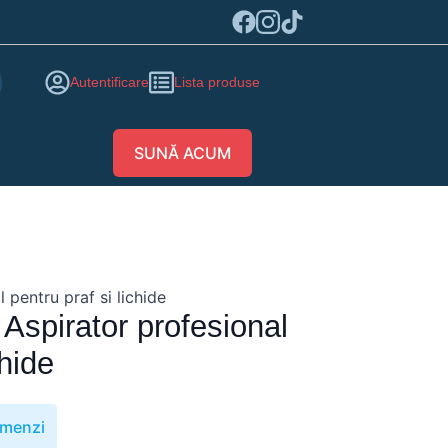
Autentificare
Lista produse
SUNĂ ACUM
pentru praf si lichide
spirator profesional
chide
omenzi