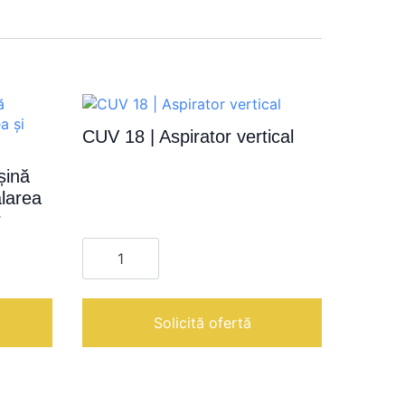
CUV 18 | Aspirator vertical
ină
ălarea
r
Cantitate
CUV
18
|
Aspirator
vertical
Solicită ofertă