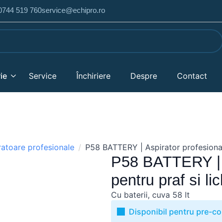
 0744 519 760
service@echipro.ro
ie
Service
Închiriere
Despre
Contact
ratoare profesionale
P58 BATTERY | Aspirator profesional 
P58 BATTERY | A
pentru praf si li
Cu baterii, cuva 58 lt
Disponibil pentru pre-c