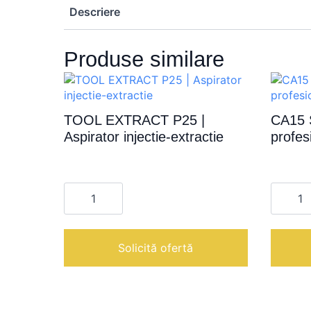
Descriere
Produse similare
TOOL EXTRACT P25 |
CA15 
Aspirator injectie-extractie
profes
Cantitate
Cantita
TOOL
CA15
EXTRACT
SILENZ
P25
|
|
Aspirat
Aspirator
profesi
Solicită ofertă
injectie-
pentru
extractie
praf