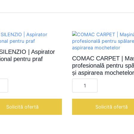
SILENZIO | Aspirator
COMAC CARPET | Maș
ional pentru praf
profesională pentru sp
și aspirarea mochetelo
te
Cantitate
COMAC
IO
CARPET
|
or
Mașină
onal
profesională
Solicită ofertă
Solicită ofertă
pentru
spălarea
și
aspirarea
mochetelor