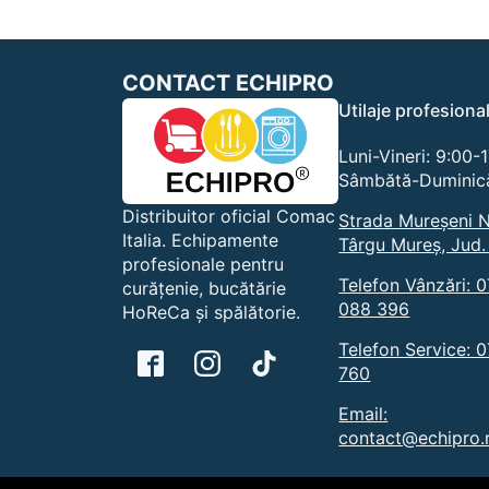
CONTACT ECHIPRO
Utilaje profesiona
Luni-Vineri: 9:00-
Sâmbătă-Duminică
Distribuitor oficial Comac
Strada Mureșeni N
Italia. Echipamente
Târgu Mureș, Jud.
profesionale pentru
Telefon Vânzări: 
curățenie, bucătărie
088 396
HoReCa și spălătorie.
Telefon Service: 
760
Email:
contact@echipro.