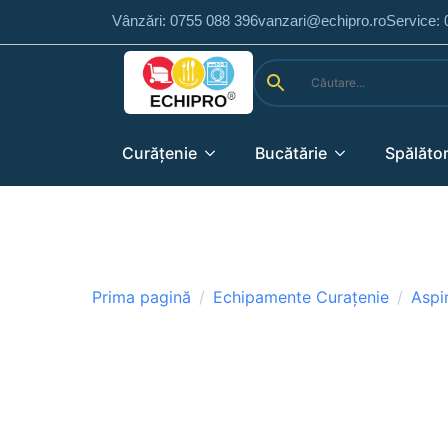
Vânzări: 0755 088 396
vanzari@echipro.ro
Service:
Curățenie
Bucătărie
Spălător
Prima pagină
Echipamente Curațenie
Aspi