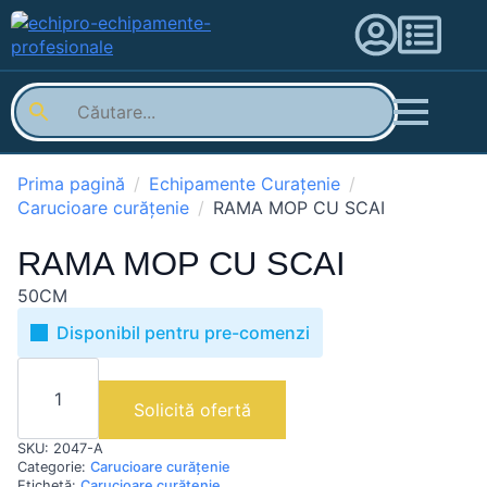
Prima pagină
Echipamente Curațenie
Carucioare curățenie
RAMA MOP CU SCAI
RAMA MOP CU SCAI
50CM
Disponibil pentru pre-comenzi
Cantitate
RAMA
MOP
Solicită ofertă
CU
SCAI
SKU:
2047-A
Categorie:
Carucioare curățenie
Etichetă:
Carucioare curățenie