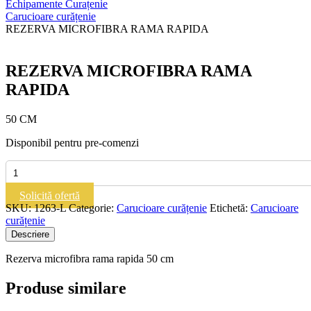
Echipamente Curațenie
Carucioare curățenie
REZERVA MICROFIBRA RAMA RAPIDA
REZERVA MICROFIBRA RAMA
RAPIDA
50 CM
Disponibil pentru pre-comenzi
Cantitate
REZERVA
MICROFIBRA
Solicită ofertă
RAMA
SKU:
1263-L
Categorie:
Carucioare curățenie
Etichetă:
Carucioare
RAPIDA
curățenie
Descriere
Rezerva microfibra rama rapida 50 cm
Produse similare