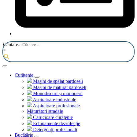
Căutare...
×
Curățenie
Mașini de spălat pardoseli
Mașini de măturat pardoseli
Monodiscuri și monoperii
Aspiratoare industriale
Aspiratoare profesionale
Măturători stradale
Cărucioare curățenie
Echipamente dezinfecție
Detergenți profesionali
Bucătărie