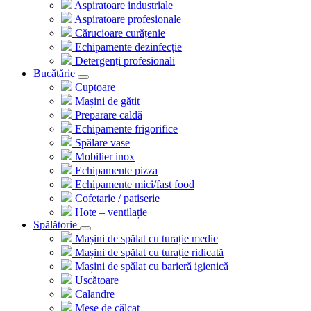
Aspiratoare industriale
Aspiratoare profesionale
Cărucioare curățenie
Echipamente dezinfecție
Detergenți profesionali
Bucătărie
Cuptoare
Mașini de gătit
Preparare caldă
Echipamente frigorifice
Spălare vase
Mobilier inox
Echipamente pizza
Echipamente mici/fast food
Cofetarie / patiserie
Hote – ventilație
Spălătorie
Mașini de spălat cu turație medie
Mașini de spălat cu turație ridicată
Mașini de spălat cu barieră igienică
Uscătoare
Calandre
Mese de călcat