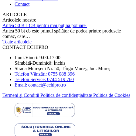
Contact
ARTICOLE
Articolele noastre
Antea 50 BT CB pentru mai puțină poluare
Antea 50 bt cb este primul spălător de podea printre produsele
comac, care…
Toate articolele
CONTACT ECHIPRO
Luni-Vineri: 9:00-17:00
Sâmbătă-Duminică: Închis
Strada Mureșeni Nr. 50, Târgu Mureș, Jud. Mureș
Telefon Vânzări: 0755 088 396
Telefon Service: 0744 519 760
Email: contact@echipro.ro
Termeni și Condiții
Politica de confidențialitate
Politica de Cookies