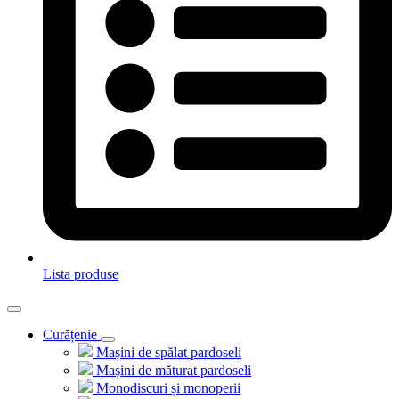
Lista produse
Curățenie
Mașini de spălat pardoseli
Mașini de măturat pardoseli
Monodiscuri și monoperii