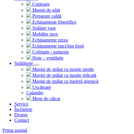
Cuptoare
Mașini de gătit
Preparare caldă
Echipamente frigorifice
Spălare vase
Mobilier inox
Echipamente pizza
Echipamente mici/fast food
Cofetarie / patiserie
Hote – ventilație
Spălătorie
Mașini de spălat cu turație medie
Mașini de spălat cu turație ridicată
Mașini de spălat cu barieră igienică
Uscătoare
Calandre
Mese de călcat
Service
Închiriere
Despre
Contact
Prima pagină