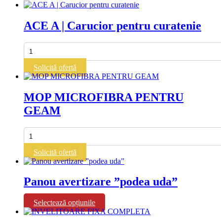
ACE A | Carucior pentru curatenie
Cantitate
ACE
A
Solicită ofertă
|
Carucior
pentru
MOP MICROFIBRA PENTRU
curatenie
GEAM
Cantitate
MOP
MICROFIBRA
Solicită ofertă
PENTRU
GEAM
Panou avertizare ”podea uda”
Acest
Selectează opțiunile
produs
are