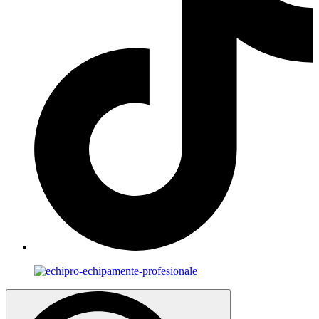
Search
for: