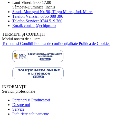
Luni-Vineri: 9:00-17:00
Sâmbătă-Duminică: Închis
Strada Mureșeni Nr. 50, Târgu Mureș, Jud. Mureș
Telefon Vânzări: 0755 088 396
Telefon Service: 0744 519 760
Email: contact@echipro.ro
TERMENI ȘI CONDIȚII
Modul nostru de a lucra
Termeni și Condiții
Politica de confidențialitate
Politica de Cookies
INFORMAȚII
Servicii profesionale
Parteneri si Producatori
Despre noi
Service
Inchiriere echipamente