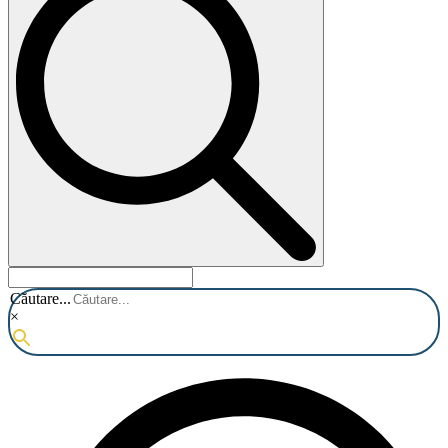
Căutare...
×