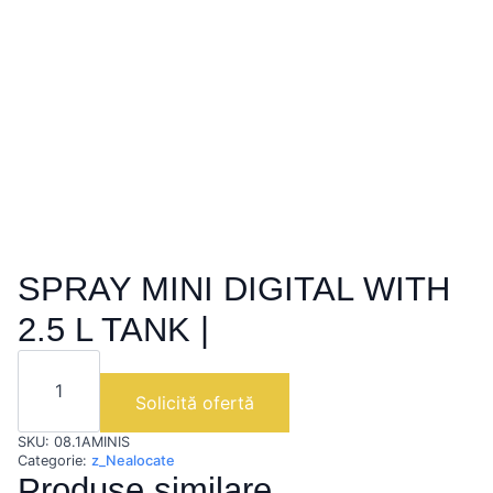
SPRAY MINI DIGITAL WITH
2.5 L TANK |
Cantitate
SPRAY
MINI
Solicită ofertă
DIGITAL
WITH
SKU:
08.1AMINIS
2.5
L
Categorie:
z_Nealocate
TANK
Produse similare