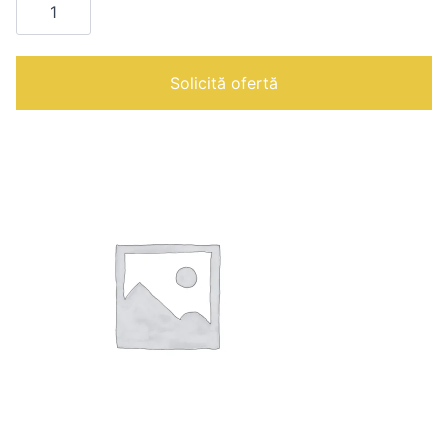
Cuptor
COMBI
manual
12
nivele
Solicită ofertă
GN
1/1
|
Vesta
0L1211M