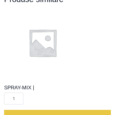
|
SPRAY-MIX |
Cantitate
SPRAY-
MIX
|