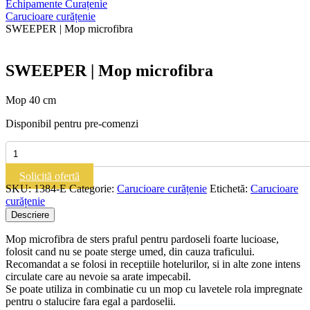
Echipamente Curațenie
Carucioare curățenie
SWEEPER | Mop microfibra
SWEEPER | Mop microfibra
Mop
40 cm
Disponibil pentru pre-comenzi
Cantitate
SWEEPER
|
Solicită ofertă
Mop
SKU:
1384-E
Categorie:
Carucioare curățenie
Etichetă:
Carucioare
microfibra
curățenie
Descriere
Mop microfibra de sters praful pentru pardoseli foarte lucioase,
folosit cand nu se poate sterge umed, din cauza traficului.
Recomandat a se folosi in receptiile hotelurilor, si in alte zone intens
circulate care au nevoie sa arate impecabil.
Se poate utiliza in combinatie cu un mop cu lavetele rola impregnate
pentru o stalucire fara egal a pardoselii.