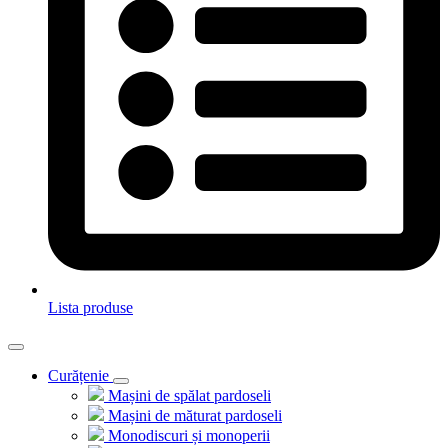
Lista produse
Curățenie
Mașini de spălat pardoseli
Mașini de măturat pardoseli
Monodiscuri și monoperii