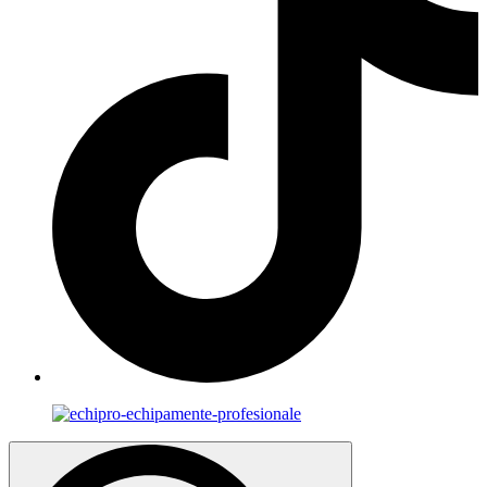
Search
for: