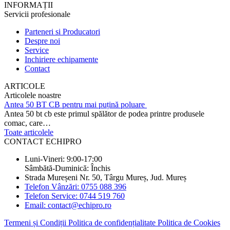
INFORMAȚII
Servicii profesionale
Parteneri si Producatori
Despre noi
Service
Inchiriere echipamente
Contact
ARTICOLE
Articolele noastre
Antea 50 BT CB pentru mai puțină poluare
Antea 50 bt cb este primul spălător de podea printre produsele
comac, care…
Toate articolele
CONTACT ECHIPRO
Luni-Vineri: 9:00-17:00
Sâmbătă-Duminică: Închis
Strada Mureșeni Nr. 50, Târgu Mureș, Jud. Mureș
Telefon Vânzări: 0755 088 396
Telefon Service: 0744 519 760
Email: contact@echipro.ro
Termeni și Condiții
Politica de confidențialitate
Politica de Cookies