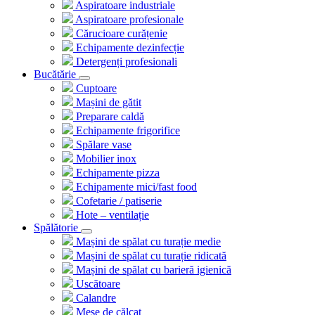
Aspiratoare industriale
Aspiratoare profesionale
Cărucioare curățenie
Echipamente dezinfecție
Detergenți profesionali
Bucătărie
Cuptoare
Mașini de gătit
Preparare caldă
Echipamente frigorifice
Spălare vase
Mobilier inox
Echipamente pizza
Echipamente mici/fast food
Cofetarie / patiserie
Hote – ventilație
Spălătorie
Mașini de spălat cu turație medie
Mașini de spălat cu turație ridicată
Mașini de spălat cu barieră igienică
Uscătoare
Calandre
Mese de călcat