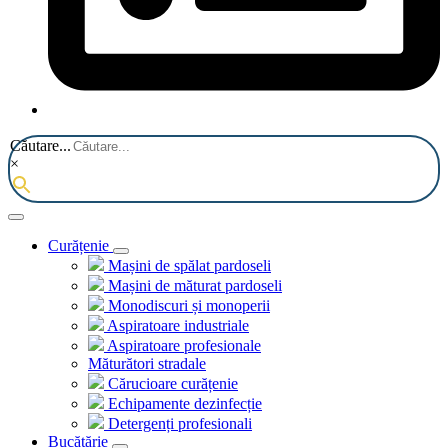
Căutare...
×
Curățenie
Mașini de spălat pardoseli
Mașini de măturat pardoseli
Monodiscuri și monoperii
Aspiratoare industriale
Aspiratoare profesionale
Măturători stradale
Cărucioare curățenie
Echipamente dezinfecție
Detergenți profesionali
Bucătărie