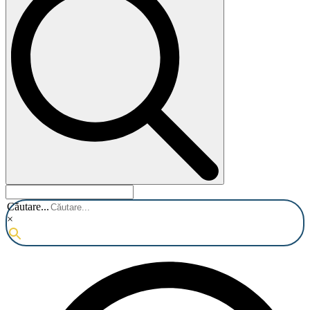
Căutare...
×