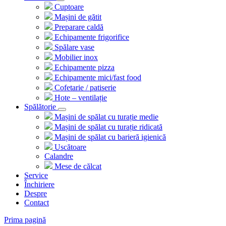
Cuptoare
Mașini de gătit
Preparare caldă
Echipamente frigorifice
Spălare vase
Mobilier inox
Echipamente pizza
Echipamente mici/fast food
Cofetarie / patiserie
Hote – ventilație
Spălătorie
Mașini de spălat cu turație medie
Mașini de spălat cu turație ridicată
Mașini de spălat cu barieră igienică
Uscătoare
Calandre
Mese de călcat
Service
Închiriere
Despre
Contact
Prima pagină