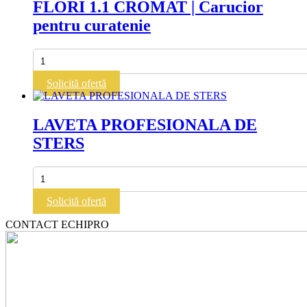
FLORI 1.1 CROMAT | Carucior
pentru curatenie
Cantitate
FLORI
1.1
Solicită ofertă
CROMAT
|
Carucior
LAVETA PROFESIONALA DE
pentru
STERS
curatenie
Cantitate
LAVETA
PROFESIONALA
Solicită ofertă
DE
STERS
CONTACT ECHIPRO