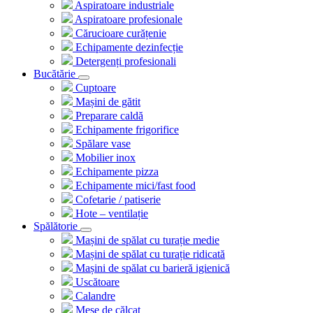
Aspiratoare industriale
Aspiratoare profesionale
Cărucioare curățenie
Echipamente dezinfecție
Detergenți profesionali
Bucătărie
Cuptoare
Mașini de gătit
Preparare caldă
Echipamente frigorifice
Spălare vase
Mobilier inox
Echipamente pizza
Echipamente mici/fast food
Cofetarie / patiserie
Hote – ventilație
Spălătorie
Mașini de spălat cu turație medie
Mașini de spălat cu turație ridicată
Mașini de spălat cu barieră igienică
Uscătoare
Calandre
Mese de călcat