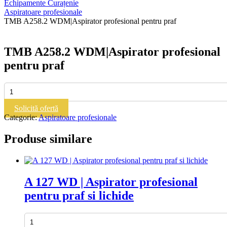
Echipamente Curațenie
Aspiratoare profesionale
TMB A258.2 WDM|Aspirator profesional pentru praf
TMB A258.2 WDM|Aspirator profesional
pentru praf
Cantitate
TMB
A258.2
Solicită ofertă
WDM|Aspirator
Categorie:
Aspiratoare profesionale
profesional
pentru
Produse similare
praf
A 127 WD | Aspirator profesional
pentru praf si lichide
Cantitate
A