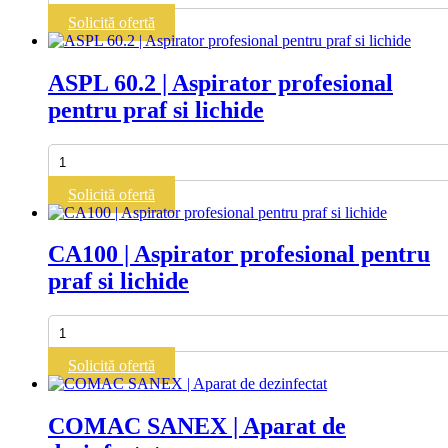
127
Solicită ofertă
WD
|
Aspirator
ASPL 60.2 | Aspirator profesional
profesional
pentru praf si lichide
pentru
praf
si
Cantitate
lichide
ASPL
60.2
Solicită ofertă
|
Aspirator
profesional
CA100 | Aspirator profesional pentru
pentru
praf si lichide
praf
si
lichide
Cantitate
CA100
|
Solicită ofertă
Aspirator
profesional
pentru
COMAC SANEX | Aparat de
praf