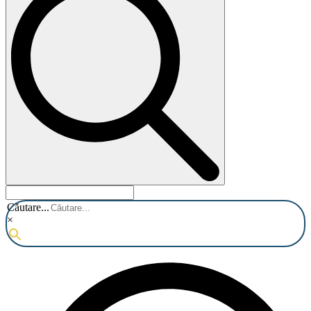
Căutare...
×