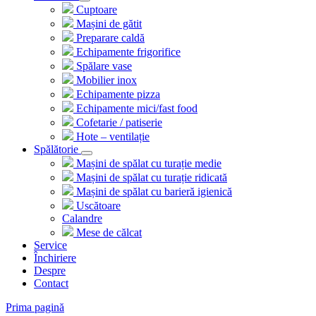
Cuptoare
Mașini de gătit
Preparare caldă
Echipamente frigorifice
Spălare vase
Mobilier inox
Echipamente pizza
Echipamente mici/fast food
Cofetarie / patiserie
Hote – ventilație
Spălătorie
Mașini de spălat cu turație medie
Mașini de spălat cu turație ridicată
Mașini de spălat cu barieră igienică
Uscătoare
Calandre
Mese de călcat
Service
Închiriere
Despre
Contact
Prima pagină