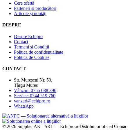
Cere ofertă
Parteneri și producători
Articole și noutăți
DESPRE
Despre Echipro
Contact
Termeni și Condiții
Politica de confidențialitate
Politica de Cookies
CONTACT
Str. Mureșeni Nr. 50,
Târgu Mureș
Vânzări: 0755 088 396
Service: 0744 519 760
vanzari@echipro.ro
WhatsApp
© 2026 Supplier AKT SRL — Echipro.ro
Distribuitor oficial Comac