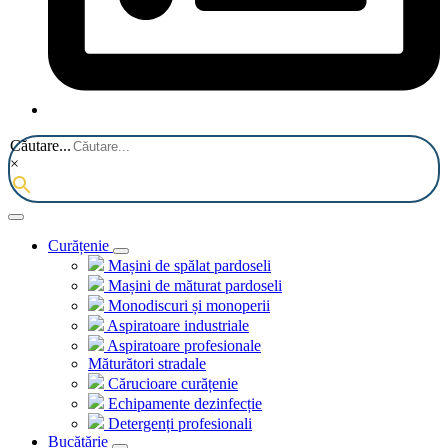
Căutare...
×
Curățenie
Mașini de spălat pardoseli
Mașini de măturat pardoseli
Monodiscuri și monoperii
Aspiratoare industriale
Aspiratoare profesionale
Măturători stradale
Cărucioare curățenie
Echipamente dezinfecție
Detergenți profesionali
Bucătărie