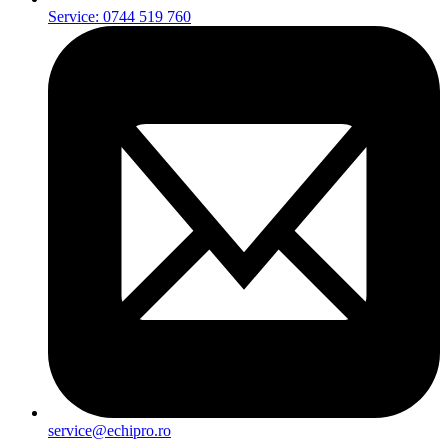
Service: 0744 519 760
service@echipro.ro