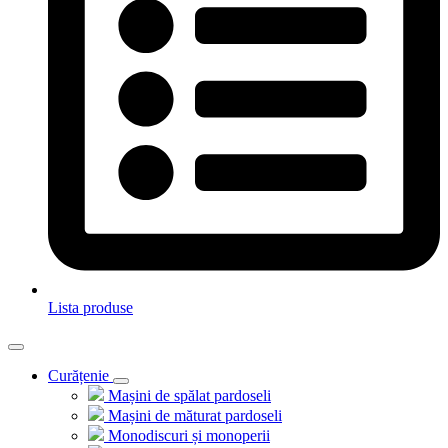
Lista produse
Curățenie
Mașini de spălat pardoseli
Mașini de măturat pardoseli
Monodiscuri și monoperii