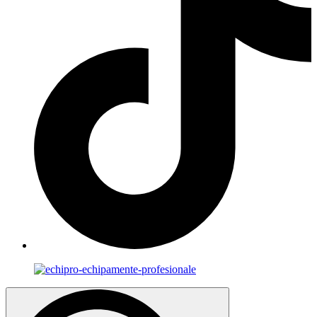
Search
for: