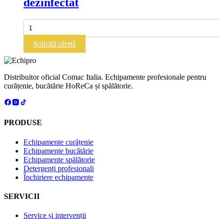
dezinfectat
si
lichide
Cantitate
COMAC
SANEX
Solicită ofertă
|
Aparat
de
dezinfectat
Distribuitor oficial Comac Italia. Echipamente profesionale pentru
curățenie, bucătărie HoReCa și spălătorie.
PRODUSE
Echipamente curățenie
Echipamente bucătărie
Echipamente spălătorie
Detergenți profesionali
Închiriere echipamente
SERVICII
Service și intervenții