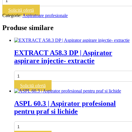
TMB
P258.2
Solicită ofertă
WDB|Aspirator
Categorie:
Aspiratoare profesionale
profesional
pentru
Produse similare
praf
EXTRACT A58.3 DP | Aspirator
aspirare injectie- extractie
Cantitate
EXTRACT
A58.3
Solicită ofertă
DP
|
Aspirator
ASPL 60.3 | Aspirator profesional
aspirare
pentru praf si lichide
injectie-
extractie
Cantitate
ASPL