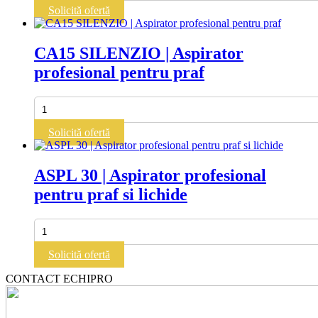
60.3
Solicită ofertă
|
Aspirator
profesional
CA15 SILENZIO | Aspirator
pentru
profesional pentru praf
praf
si
lichide
Cantitate
CA15
SILENZIO
Solicită ofertă
|
Aspirator
profesional
ASPL 30 | Aspirator profesional
pentru
pentru praf si lichide
praf
Cantitate
ASPL
30
Solicită ofertă
|
Aspirator
CONTACT ECHIPRO
profesional
pentru
praf