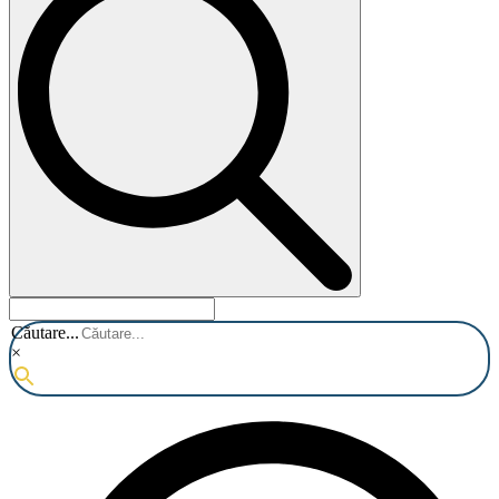
Căutare...
×