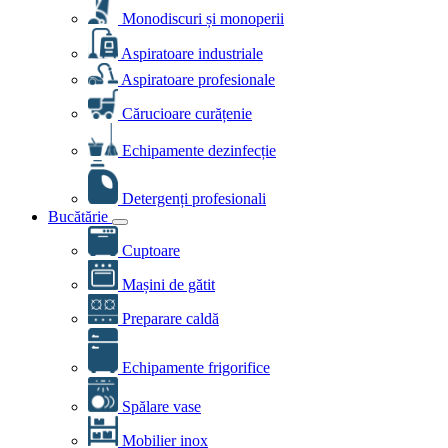
Monodiscuri și monoperii
Aspiratoare industriale
Aspiratoare profesionale
Cărucioare curățenie
Echipamente dezinfecție
Detergenți profesionali
Bucătărie
Cuptoare
Mașini de gătit
Preparare caldă
Echipamente frigorifice
Spălare vase
Mobilier inox