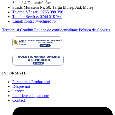
Sâmbătă-Duminică: Închis
Strada Mureșeni Nr. 50, Târgu Mureș, Jud. Mureș
Telefon Vânzări: 0755 088 396
Telefon Service: 0744 519 760
Email: contact@echipro.ro
Termeni și Condiții
Politica de confidențialitate
Politica de Cookies
INFORMAȚII
Parteneri si Producatori
Despre noi
Service
Inchiriere echipamente
Contact