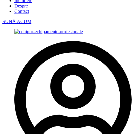
Închiriere
Despre
Contact
SUNĂ ACUM