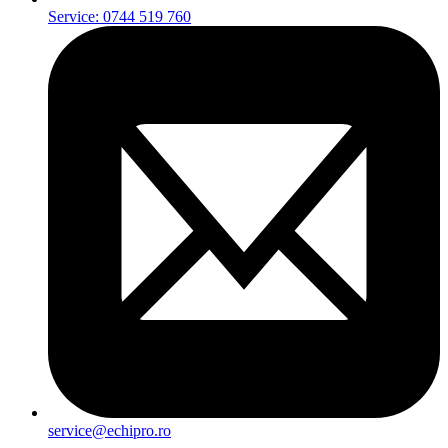
Service: 0744 519 760
service@echipro.ro