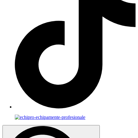
Search
for: