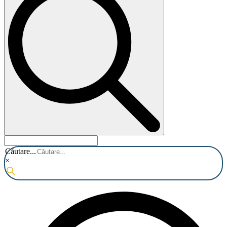
Căutare...
×