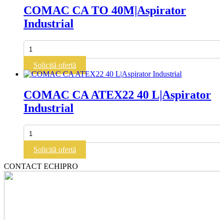
Industrial
COMAC CA TO 40M|Aspirator
Industrial
Cantitate
COMAC
CA
Solicită ofertă
TO
40M|Aspirator
Industrial
COMAC CA ATEX22 40 L|Aspirator
Industrial
Cantitate
COMAC
CA
Solicită ofertă
ATEX22
40
CONTACT ECHIPRO
L|Aspirator
Industrial