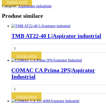
AT22-
Solicită ofertă
30
Categorie:
Aspiratoare industriale
S|Aspirator
industrial
Produse similare
TMB AT22-40 L|Aspirator industrial
Cantitate
TMB
AT22-
Solicită ofertă
40
L|Aspirator
industrial
COMAC CA Prima 2PS|Aspirator
Industrial
Cantitate
COMAC
CA
Solicită ofertă
Prima
2PS|Aspirator