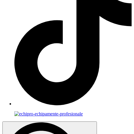
Search
for: