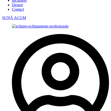
Închiriere
Despre
Contact
SUNĂ ACUM