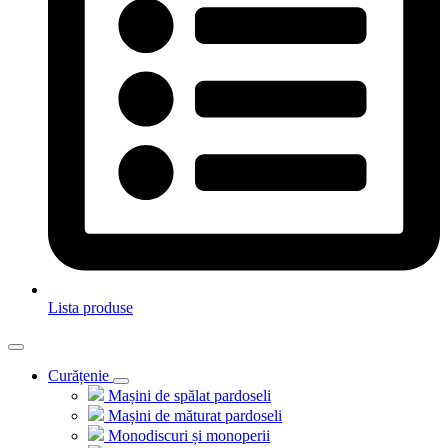
Lista produse
Curățenie
Mașini de spălat pardoseli
Mașini de măturat pardoseli
Monodiscuri și monoperii