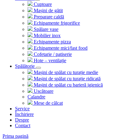
Cuptoare
Mașini de gătit
Preparare caldă
Echipamente frigorifice
Spălare vase
Mobilier inox
Echipamente pizza
Echipamente mici/fast food
Cofetarie / patiserie
Hote – ventilație
Spălătorie
Mașini de spălat cu turație medie
Mașini de spălat cu turație ridicată
Mașini de spălat cu barieră igienică
Uscătoare
Calandre
Mese de călcat
Service
Închiriere
Despre
Contact
Prima pagină