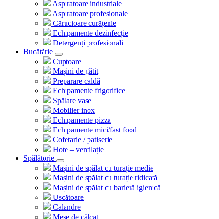
Aspiratoare industriale
Aspiratoare profesionale
Cărucioare curățenie
Echipamente dezinfecție
Detergenți profesionali
Bucătărie
Cuptoare
Mașini de gătit
Preparare caldă
Echipamente frigorifice
Spălare vase
Mobilier inox
Echipamente pizza
Echipamente mici/fast food
Cofetarie / patiserie
Hote – ventilație
Spălătorie
Mașini de spălat cu turație medie
Mașini de spălat cu turație ridicată
Mașini de spălat cu barieră igienică
Uscătoare
Calandre
Mese de călcat