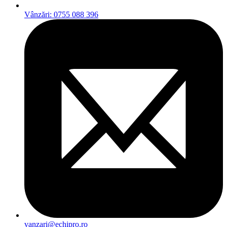
Vânzări: 0755 088 396
vanzari@echipro.ro