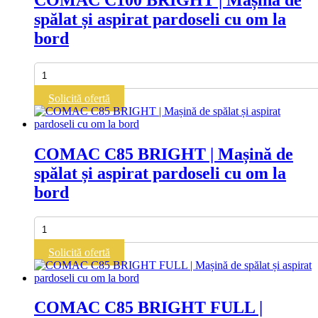
spălat și aspirat pardoseli cu om la
bord
Cantitate
COMAC
C100
Solicită ofertă
BRIGHT
|
Mașină
de
COMAC C85 BRIGHT | Mașină de
spălat
spălat și aspirat pardoseli cu om la
și
aspirat
bord
pardoseli
cu
om
Cantitate
la
COMAC
bord
C85
Solicită ofertă
BRIGHT
|
Mașină
de
COMAC C85 BRIGHT FULL |
spălat