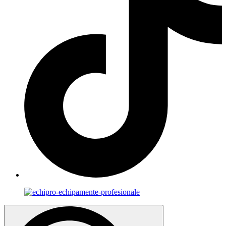
Search
for: