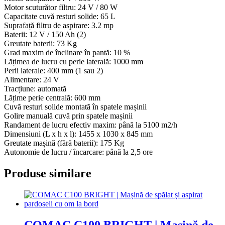
bord
Motor scuturător filtru: 24 V / 80 W
Capacitate cuvă resturi solide: 65 L
Suprafață filtru de aspirare: 3.2 mp
Baterii: 12 V / 150 Ah (2)
Greutate baterii: 73 Kg
Grad maxim de înclinare în pantă: 10 %
Lățimea de lucru cu perie laterală: 1000 mm
Perii laterale: 400 mm (1 sau 2)
Alimentare: 24 V
Tracțiune: automată
Lățime perie centrală: 600 mm
Cuvă resturi solide montată în spatele mașinii
Golire manuală cuvă prin spatele mașinii
Randament de lucru efectiv maxim: până la 5100 m2/h
Dimensiuni (L x h x l): 1455 x 1030 x 845 mm
Greutate mașină (fără baterii): 175 Kg
Autonomie de lucru / încarcare: până la 2,5 ore
Produse similare
COMAC C100 BRIGHT | Mașină de