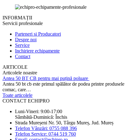
INFORMAȚII
Servicii profesionale
Parteneri si Producatori
Despre noi
Service
Inchiriere echipamente
Contact
ARTICOLE
Articolele noastre
Antea 50 BT CB pentru mai puțină poluare
Antea 50 bt cb este primul spălător de podea printre produsele
comac, care…
Toate articolele
CONTACT ECHIPRO
Luni-Vineri: 9:00-17:00
Sâmbătă-Duminică: Închis
Strada Mureșeni Nr. 50, Târgu Mureș, Jud. Mureș
Telefon Vânzări: 0755 088 396
Telefon Service: 0744 519 760
Email: contact@echipro.ro