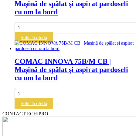
Mașină de spălat și aspirat pardoseli
și
aspirat
cu om la bord
pardoseli
cu
om
Cantitate
la
COMAC
bord
C85
Solicită ofertă
BRIGHT
FULL
|
Mașină
COMAC INNOVA 75B/M CB |
de
Mașină de spălat și aspirat pardoseli
spălat
și
cu om la bord
aspirat
pardoseli
cu
Cantitate
om
COMAC
la
INNOVA
Solicită ofertă
bord
75B/M
CB
CONTACT ECHIPRO
|
Mașină
de
spălat