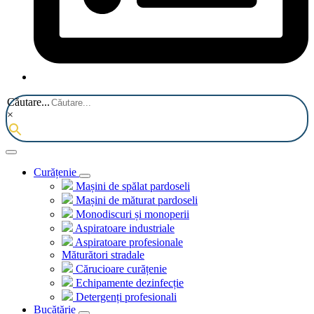
Căutare...
×
Curățenie
Mașini de spălat pardoseli
Mașini de măturat pardoseli
Monodiscuri și monoperii
Aspiratoare industriale
Aspiratoare profesionale
Măturători stradale
Cărucioare curățenie
Echipamente dezinfecție
Detergenți profesionali
Bucătărie