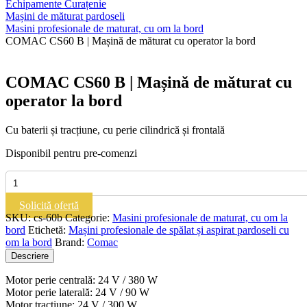
Echipamente Curațenie
Mașini de măturat pardoseli
Masini profesionale de maturat, cu om la bord
COMAC CS60 B | Mașină de măturat cu operator la bord
COMAC CS60 B | Mașină de măturat cu
operator la bord
Cu baterii și tracțiune, cu perie cilindrică și frontală
Disponibil pentru pre-comenzi
Cantitate
COMAC
CS60
Solicită ofertă
B
SKU:
cs-60b
Categorie:
Masini profesionale de maturat, cu om la
|
bord
Etichetă:
Mașini profesionale de spălat și aspirat pardoseli cu
Mașină
om la bord
Brand:
Comac
de
Descriere
măturat
cu
Motor perie centrală: 24 V / 380 W
operator
Motor perie laterală: 24 V / 90 W
la
Motor tracțiune: 24 V / 300 W