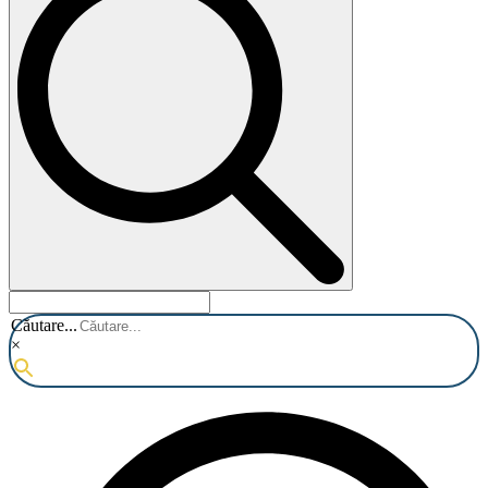
Căutare...
×