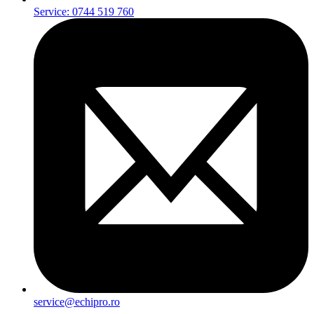
Service: 0744 519 760
service@echipro.ro