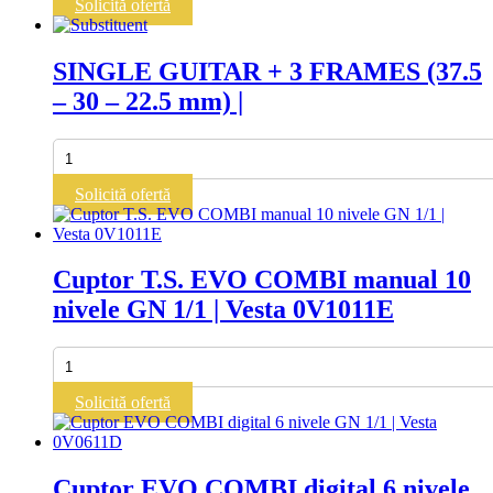
Solicită ofertă
COMBI
12
nivele
SINGLE GUITAR + 3 FRAMES (37.5
GN
– 30 – 22.5 mm) |
1/1
|
Vesta
Cantitate
0V1211E
SINGLE
GUITAR
Solicită ofertă
+
3
FRAMES
(37.5
Cuptor T.S. EVO COMBI manual 10
-
nivele GN 1/1 | Vesta 0V1011E
30
-
22.5
Cantitate
mm)
Cuptor
|
T.S.
Solicită ofertă
EVO
COMBI
manual
10
Cuptor EVO COMBI digital 6 nivele