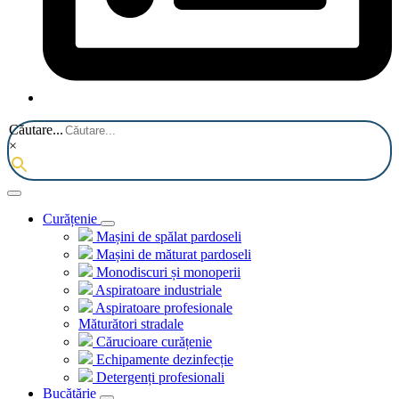
Căutare...
×
Curățenie
Mașini de spălat pardoseli
Mașini de măturat pardoseli
Monodiscuri și monoperii
Aspiratoare industriale
Aspiratoare profesionale
Măturători stradale
Cărucioare curățenie
Echipamente dezinfecție
Detergenți profesionali
Bucătărie