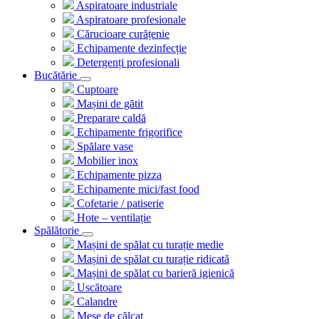
Aspiratoare industriale
Aspiratoare profesionale
Cărucioare curățenie
Echipamente dezinfecție
Detergenți profesionali
Bucătărie
Cuptoare
Mașini de gătit
Preparare caldă
Echipamente frigorifice
Spălare vase
Mobilier inox
Echipamente pizza
Echipamente mici/fast food
Cofetarie / patiserie
Hote – ventilație
Spălătorie
Mașini de spălat cu turație medie
Mașini de spălat cu turație ridicată
Mașini de spălat cu barieră igienică
Uscătoare
Calandre
Mese de călcat