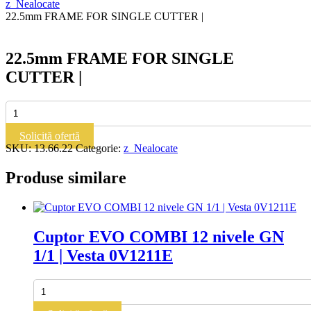
z_Nealocate
22.5mm FRAME FOR SINGLE CUTTER |
22.5mm FRAME FOR SINGLE
CUTTER |
Cantitate
22.5mm
FRAME
Solicită ofertă
FOR
SKU:
13.66.22
Categorie:
z_Nealocate
SINGLE
CUTTER
Produse similare
|
Cuptor EVO COMBI 12 nivele GN
1/1 | Vesta 0V1211E
Cantitate
Cuptor
EVO