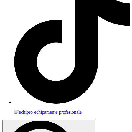
Search
for: