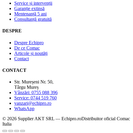
Service și intervenții
Garanție extinsă
Mentenanță 5 ani
Consultanță gratuită
DESPRE
Despre Echipro
De ce Comac
Articole și noutăți
Contact
CONTACT
Str. Mureșeni Nr. 50,
Târgu Mureș
Vânzări: 0755 088 396
Service: 0744 519 760
vanzari@echipro.ro
WhatsApp
© 2026 Supplier AKT SRL — Echipro.ro
Distribuitor oficial Comac
Italia