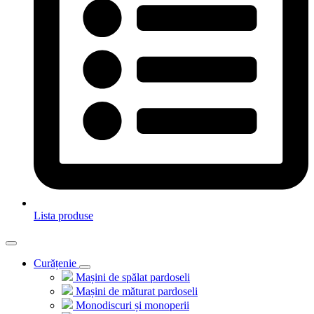
Lista produse
Curățenie
Mașini de spălat pardoseli
Mașini de măturat pardoseli
Monodiscuri și monoperii