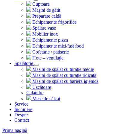
Cuptoare
Mașini de gătit
Preparare caldă
Echipamente frigorifice
Spălare vase
Mobilier inox
Echipamente pizza
Echipamente mici/fast food
Cofetarie / patiserie
Hote – ventilație
Spălătorie
Mașini de spălat cu turație medie
Mașini de spălat cu turație ridicată
Mașini de spălat cu barieră igienică
Uscătoare
Calandre
Mese de călcat
Service
Închiriere
Despre
Contact
Prima pagină