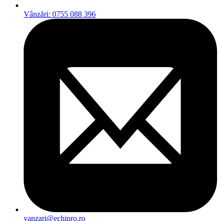
Vânzări: 0755 088 396
vanzari@echipro.ro