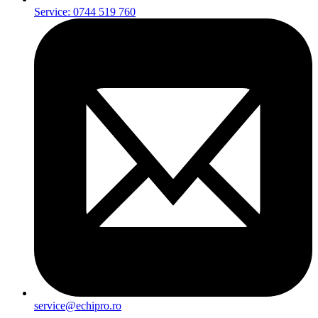
Service: 0744 519 760
service@echipro.ro