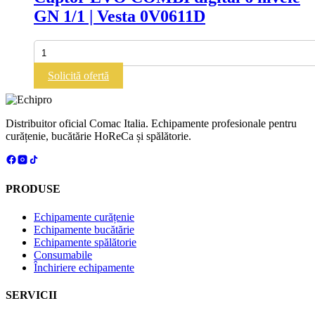
nivele
GN 1/1 | Vesta 0V0611D
GN
1/1
|
Cantitate
Vesta
Cuptor
0V1011E
EVO
Solicită ofertă
COMBI
digital
6
nivele
Distribuitor oficial Comac Italia. Echipamente profesionale pentru
GN
curățenie, bucătărie HoReCa și spălătorie.
1/1
|
Vesta
0V0611D
PRODUSE
Echipamente curățenie
Echipamente bucătărie
Echipamente spălătorie
Consumabile
Închiriere echipamente
SERVICII