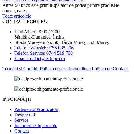
Antea 50 bt cb este primul spălător de podea printre produsele
comac, care…
Toate articolele
CONTACT ECHIPRO
Luni-Vineri: 9:00-17:00
Sâmbătă-Duminică: Închis
Strada Mureșeni Nr. 50, Târgu Mureș, Jud. Mureș
Telefon Vânzări: 0755 088 396
Telefon Service: 0744 519 760
Email: contact@echipro.ro
Termeni și Condiții
Politica de confidențialitate
Politica de Cookies
INFORMAȚII
Parteneri si Producatori
Despre noi
Service
Inchiriere echipamente
Contact