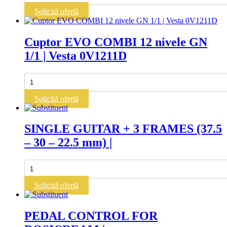
T.S.
Solicită ofertă
EVO
COMBI
manual
Cuptor EVO COMBI 12 nivele GN
10
1/1 | Vesta 0V1211D
nivele
GN
1/1
Cantitate
|
Cuptor
Vesta
EVO
Solicită ofertă
0V1011E
COMBI
12
nivele
SINGLE GUITAR + 3 FRAMES (37.5
GN
– 30 – 22.5 mm) |
1/1
|
Vesta
Cantitate
0V1211D
SINGLE
GUITAR
Solicită ofertă
+
3
FRAMES
PEDAL CONTROL FOR
(37.5