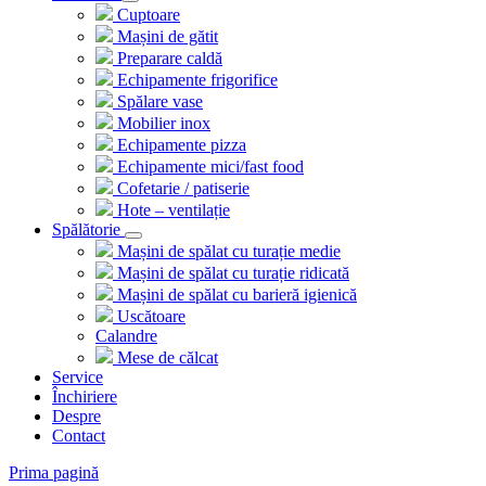
Cuptoare
Mașini de gătit
Preparare caldă
Echipamente frigorifice
Spălare vase
Mobilier inox
Echipamente pizza
Echipamente mici/fast food
Cofetarie / patiserie
Hote – ventilație
Spălătorie
Mașini de spălat cu turație medie
Mașini de spălat cu turație ridicată
Mașini de spălat cu barieră igienică
Uscătoare
Calandre
Mese de călcat
Service
Închiriere
Despre
Contact
Prima pagină