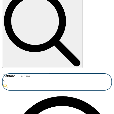
Căutare...
×