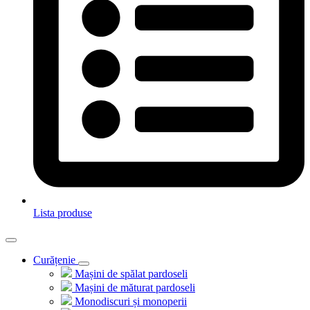
Lista produse
Curățenie
Mașini de spălat pardoseli
Mașini de măturat pardoseli
Monodiscuri și monoperii