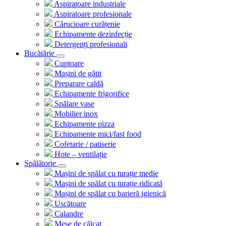
Aspiratoare industriale
Aspiratoare profesionale
Cărucioare curățenie
Echipamente dezinfecție
Detergenți profesionali
Bucătărie
Cuptoare
Mașini de gătit
Preparare caldă
Echipamente frigorifice
Spălare vase
Mobilier inox
Echipamente pizza
Echipamente mici/fast food
Cofetarie / patiserie
Hote – ventilație
Spălătorie
Mașini de spălat cu turație medie
Mașini de spălat cu turație ridicată
Mașini de spălat cu barieră igienică
Uscătoare
Calandre
Mese de călcat