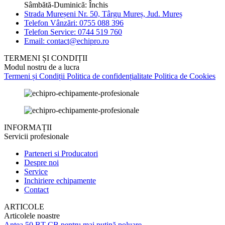
Sâmbătă-Duminică: Închis
Strada Mureșeni Nr. 50, Târgu Mureș, Jud. Mureș
Telefon Vânzări: 0755 088 396
Telefon Service: 0744 519 760
Email: contact@echipro.ro
TERMENI ȘI CONDIȚII
Modul nostru de a lucra
Termeni și Condiții
Politica de confidențialitate
Politica de Cookies
INFORMAȚII
Servicii profesionale
Parteneri si Producatori
Despre noi
Service
Inchiriere echipamente
Contact
ARTICOLE
Articolele noastre
Antea 50 BT CB pentru mai puțină poluare