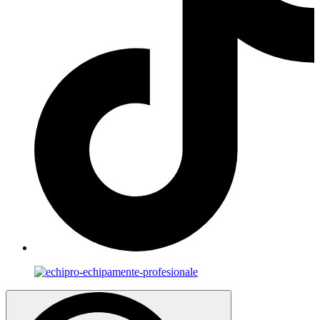
Search
for: