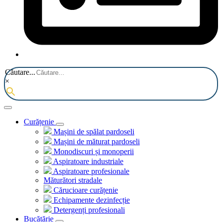
Căutare...
×
Curățenie
Mașini de spălat pardoseli
Mașini de măturat pardoseli
Monodiscuri și monoperii
Aspiratoare industriale
Aspiratoare profesionale
Măturători stradale
Cărucioare curățenie
Echipamente dezinfecție
Detergenți profesionali
Bucătărie