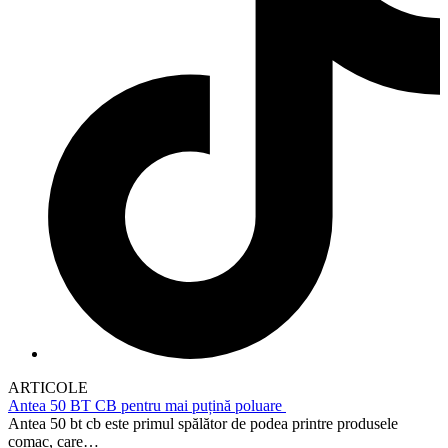
ARTICOLE
Antea 50 BT CB pentru mai puțină poluare
Antea 50 bt cb este primul spălător de podea printre produsele
comac, care…