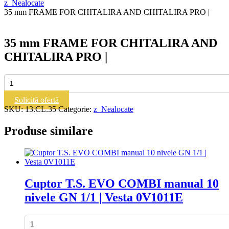
z_Nealocate
35 mm FRAME FOR CHITALIRA AND CHITALIRA PRO |
35 mm FRAME FOR CHITALIRA AND
CHITALIRA PRO |
Cantitate
35
mm
Solicită ofertă
FRAME
SKU:
13.CL.35
Categorie:
z_Nealocate
FOR
CHITALIRA
Produse similare
AND
CHITALIRA
PRO
|
Cuptor T.S. EVO COMBI manual 10
nivele GN 1/1 | Vesta 0V1011E
Cantitate
Cuptor