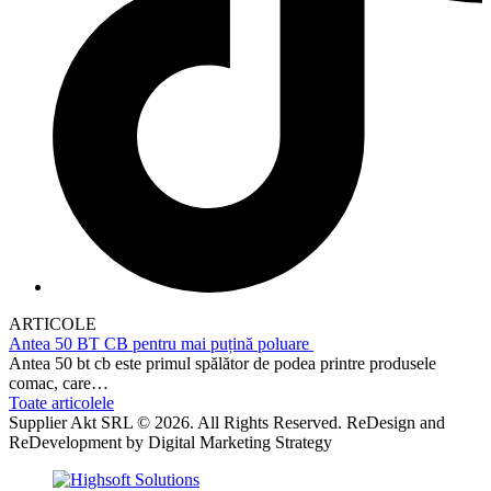
ARTICOLE
Antea 50 BT CB pentru mai puțină poluare
Antea 50 bt cb este primul spălător de podea printre produsele
comac, care…
Toate articolele
Supplier Akt SRL © 2026. All Rights Reserved. ReDesign and
ReDevelopment by Digital Marketing Strategy