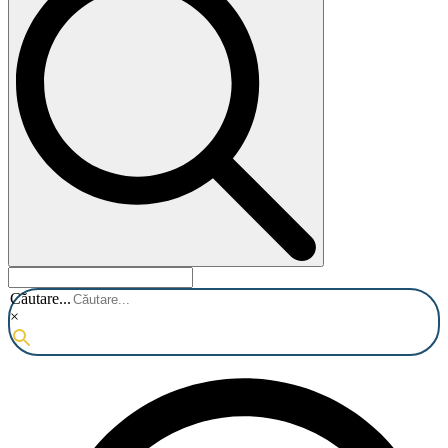
Căutare...
×