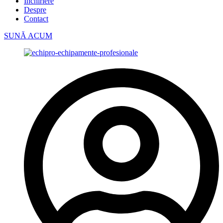
Închiriere
Despre
Contact
SUNĂ ACUM