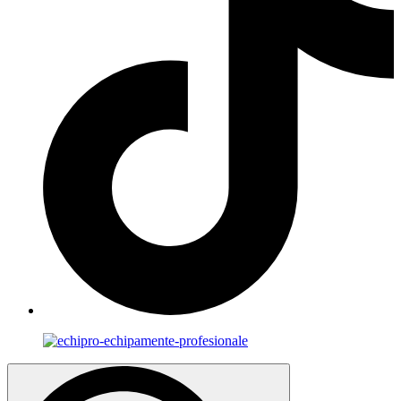
Search
for: