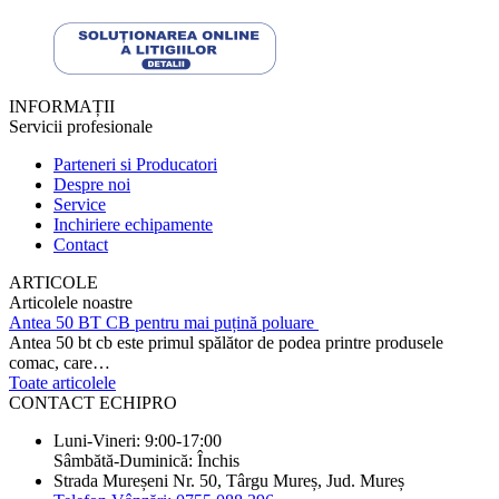
INFORMAȚII
Servicii profesionale
Parteneri si Producatori
Despre noi
Service
Inchiriere echipamente
Contact
ARTICOLE
Articolele noastre
Antea 50 BT CB pentru mai puțină poluare
Antea 50 bt cb este primul spălător de podea printre produsele
comac, care…
Toate articolele
CONTACT ECHIPRO
Luni-Vineri: 9:00-17:00
Sâmbătă-Duminică: Închis
Strada Mureșeni Nr. 50, Târgu Mureș, Jud. Mureș