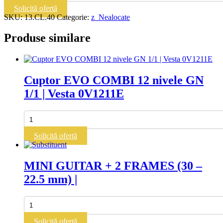
mm
Solicită ofertă
FRAME
SKU:
13.CL.40
Categorie:
z_Nealocate
FOR
CHITALIRA
Produse similare
AND
CHITALIRA
PRO
|
Cuptor EVO COMBI 12 nivele GN
1/1 | Vesta 0V1211E
Cantitate
Cuptor
EVO
Solicită ofertă
COMBI
12
nivele
MINI GUITAR + 2 FRAMES (30 –
GN
22.5 mm) |
1/1
|
Vesta
Cantitate
0V1211E
MINI
GUITAR
Solicită ofertă