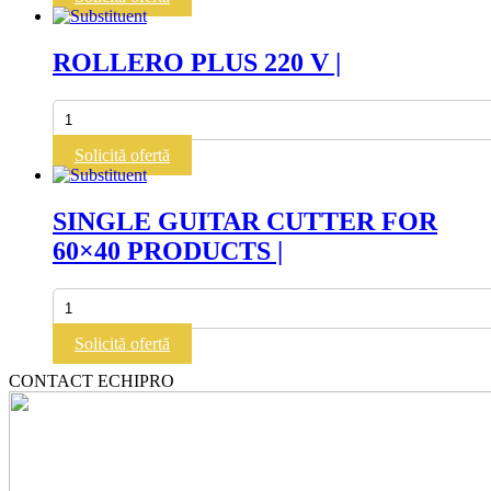
+
2
FRAMES
ROLLERO PLUS 220 V |
(30
-
22.5
Cantitate
mm)
ROLLERO
|
PLUS
Solicită ofertă
220
V
|
SINGLE GUITAR CUTTER FOR
60×40 PRODUCTS |
Cantitate
SINGLE
GUITAR
Solicită ofertă
CUTTER
FOR
CONTACT ECHIPRO
60x40
PRODUCTS
|