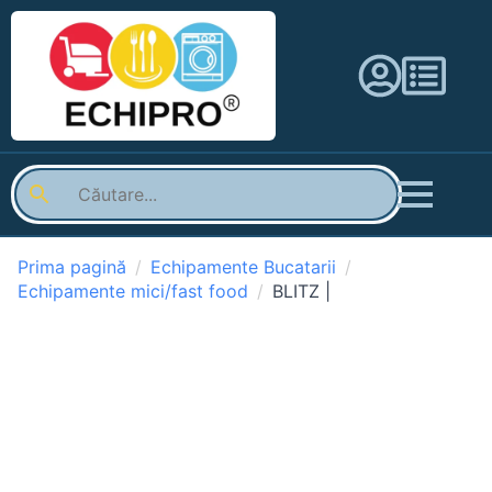
Prima pagină
Echipamente Bucatarii
Echipamente mici/fast food
BLITZ |