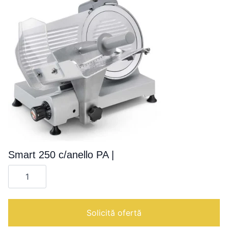
Smart 250 c/anello PA |
Cantitate
Smart
250
c/anello
PA
|
Solicită ofertă