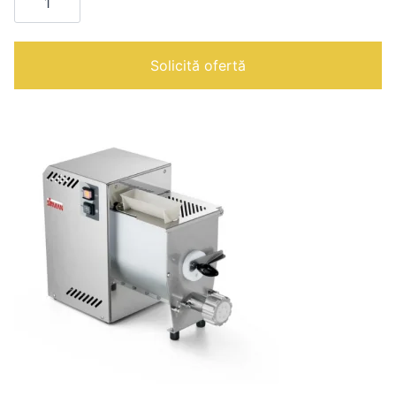
Concerto
5
|
Solicită ofertă