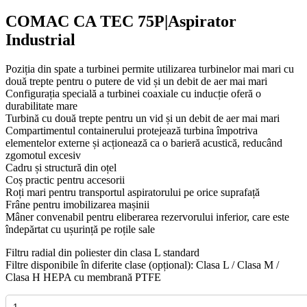
COMAC CA TEC 75P|Aspirator
Industrial
Poziția din spate a turbinei permite utilizarea turbinelor mai mari cu
două trepte pentru o putere de vid și un debit de aer mai mari
Configurația specială a turbinei coaxiale cu inducție oferă o
durabilitate mare
Turbină cu două trepte pentru un vid și un debit de aer mai mari
Compartimentul containerului protejează turbina împotriva
elementelor externe și acționează ca o barieră acustică, reducând
zgomotul excesiv
Cadru și structură din oțel
Coș practic pentru accesorii
Roți mari pentru transportul aspiratorului pe orice suprafață
Frâne pentru imobilizarea mașinii
Mâner convenabil pentru eliberarea rezervorului inferior, care este
îndepărtat cu ușurință pe roțile sale
Filtru radial din poliester din clasa L standard
Filtre disponibile în diferite clase (opțional): Clasa L / Clasa M /
Clasa H HEPA cu membrană PTFE
Cantitate