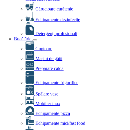
Cărucioare curățenie
Echipamente dezinfecție
Detergenți profesionali
Bucătărie
Cuptoare
Mașini de gătit
Preparare caldă
Echipamente frigorifice
Spălare vase
Mobilier inox
Echipamente pizza
Echipamente mici/fast food