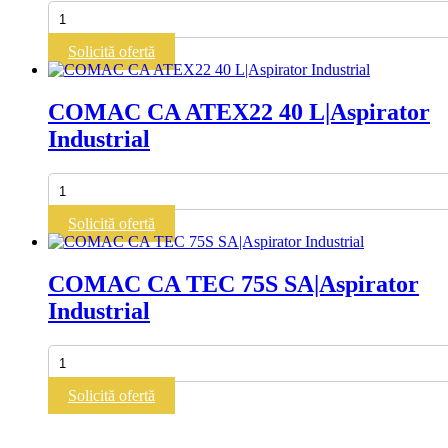
Cantitate
COMAC
CA
Solicită ofertă
Pak
3
L|Aspirator
COMAC CA ATEX22 40 L|Aspirator
Industrial
Industrial
Cantitate
COMAC
CA
Solicită ofertă
ATEX22
40
L|Aspirator
COMAC CA TEC 75S SA|Aspirator
Industrial
Industrial
Cantitate
COMAC
CA
Solicită ofertă
TEC
75S
SA|Aspirator