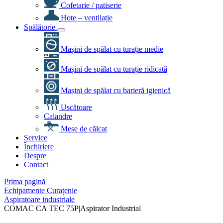
Cofetarie / patiserie
Hote – ventilație
Spălătorie
Mașini de spălat cu turație medie
Mașini de spălat cu turație ridicată
Mașini de spălat cu barieră igienică
Uscătoare
Calandre
Mese de călcat
Service
Închiriere
Despre
Contact
Prima pagină
Echipamente Curațenie
Aspiratoare industriale
COMAC CA TEC 75P|Aspirator Industrial