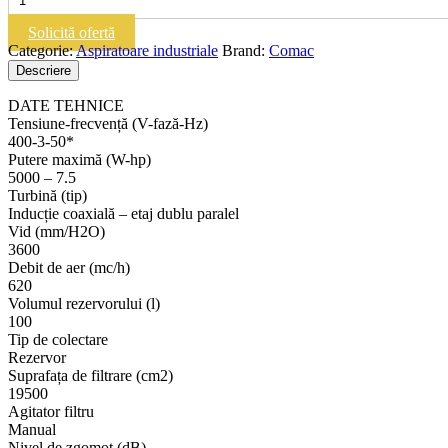
COMAC
CA
Solicită ofertă
TEC
Categorie:
Aspiratoare industriale
Brand:
Comac
75P|Aspirator
Descriere
Industrial
DATE TEHNICE
Tensiune-frecvență (V-fază-Hz)
400-3-50*
Putere maximă (W-hp)
5000 – 7.5
Turbină (tip)
Inducție coaxială – etaj dublu paralel
Vid (mm/H2O)
3600
Debit de aer (mc/h)
620
Volumul rezervorului (l)
100
Tip de colectare
Rezervor
Suprafața de filtrare (cm2)
19500
Agitator filtru
Manual
Nivel de zgomot (dB)