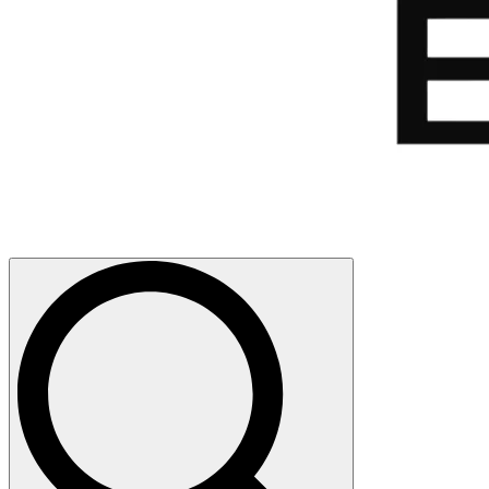
Search
for: