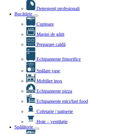
Detergenți profesionali
Bucătărie
Cuptoare
Mașini de gătit
Preparare caldă
Echipamente frigorifice
Spălare vase
Mobilier inox
Echipamente pizza
Echipamente mici/fast food
Cofetarie / patiserie
Hote – ventilație
Spălătorie