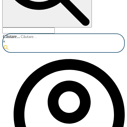
Căutare...
×