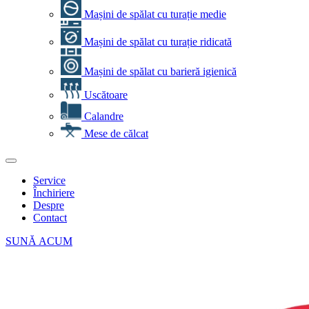
Mașini de spălat cu turație medie
Mașini de spălat cu turație ridicată
Mașini de spălat cu barieră igienică
Uscătoare
Calandre
Mese de călcat
Service
Închiriere
Despre
Contact
SUNĂ ACUM