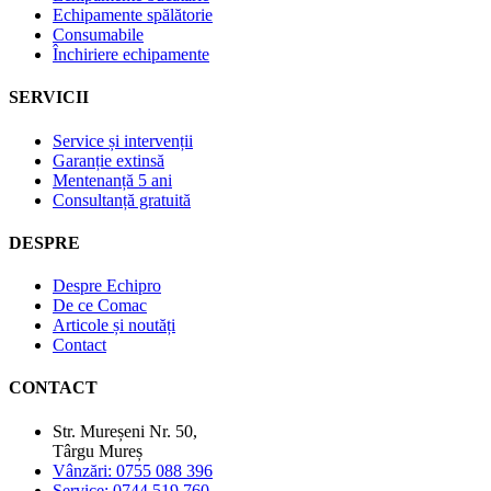
Echipamente spălătorie
Consumabile
Închiriere echipamente
SERVICII
Service și intervenții
Garanție extinsă
Mentenanță 5 ani
Consultanță gratuită
DESPRE
Despre Echipro
De ce Comac
Articole și noutăți
Contact
CONTACT
Str. Mureșeni Nr. 50,
Târgu Mureș
Vânzări: 0755 088 396
Service: 0744 519 760