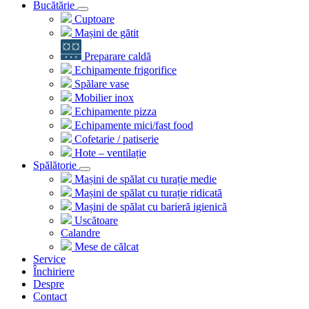
Bucătărie
Cuptoare
Mașini de gătit
Preparare caldă
Echipamente frigorifice
Spălare vase
Mobilier inox
Echipamente pizza
Echipamente mici/fast food
Cofetarie / patiserie
Hote – ventilație
Spălătorie
Mașini de spălat cu turație medie
Mașini de spălat cu turație ridicată
Mașini de spălat cu barieră igienică
Uscătoare
Calandre
Mese de călcat
Service
Închiriere
Despre
Contact