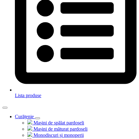
Lista produse
Curățenie
Mașini de spălat pardoseli
Mașini de măturat pardoseli
Monodiscuri și monoperii