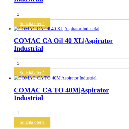
Cantitate
COMAC
CA
Solicită ofertă
Oil
2
L|Aspirator
COMAC CA Oil 40 XL|Aspirator
Industrial
Industrial
Cantitate
COMAC
CA
Solicită ofertă
Oil
40
XL|Aspirator
COMAC CA TO 40M|Aspirator
Industrial
Industrial
Cantitate
COMAC
CA
Solicită ofertă
TO