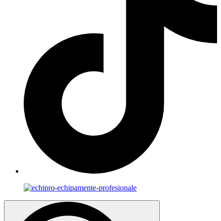
Search
for: