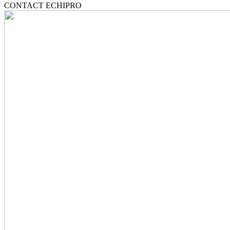
40M|Aspirator
CONTACT ECHIPRO
Industrial