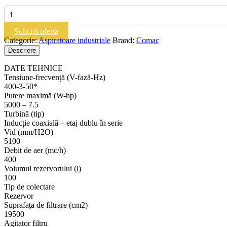
Cantitate
COMAC
CA
Solicită ofertă
TEC
Categorie:
Aspiratoare industriale
Brand:
Comac
75S
Descriere
SA|Aspirator
Industrial
DATE TEHNICE
Tensiune-frecvență (V-fază-Hz)
400-3-50*
Putere maximă (W-hp)
5000 – 7.5
Turbină (tip)
Inducție coaxială – etaj dublu în serie
Vid (mm/H2O)
5100
Debit de aer (mc/h)
400
Volumul rezervorului (l)
100
Tip de colectare
Rezervor
Suprafața de filtrare (cm2)
19500
Agitator filtru