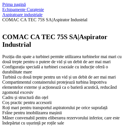
Prima pagină
Echipamente Curațenie
Aspiratoare industriale
COMAC CA TEC 75S SA|Aspirator Industrial
COMAC CA TEC 75S SA|Aspirator
Industrial
Poziția din spate a turbinei permite utilizarea turbinelor mai mari cu
două trepte pentru o putere de vid și un debit de aer mai mari
Configurația specială a turbinei coaxiale cu inducție oferă o
durabilitate mare
Turbină cu două trepte pentru un vid și un debit de aer mai mari
Compartimentul containerului protejează turbina împotriva
elementelor externe și acționează ca o barieră acustică, reducând
zgomotul excesiv
Cadru și structură din oțel
Coș practic pentru accesorii
Roți mari pentru transportul aspiratorului pe orice suprafață
Frâne pentru imobilizarea mașinii
Mâner convenabil pentru eliberarea rezervorului inferior, care este
îndepărtat cu ușurință pe roțile sale