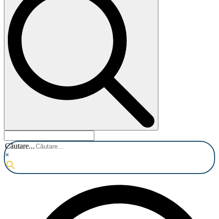
Căutare...
×