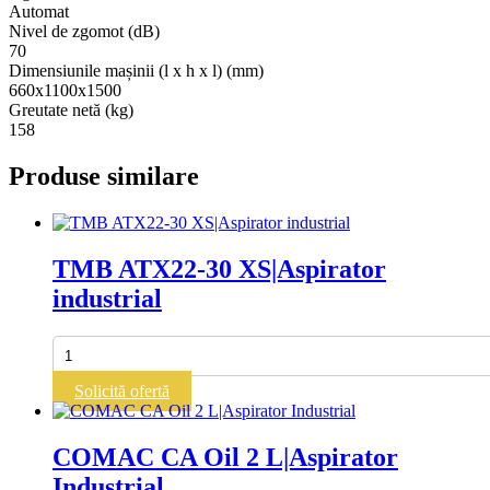
Automat
Nivel de zgomot (dB)
70
Dimensiunile mașinii (l x h x l) (mm)
660x1100x1500
Greutate netă (kg)
158
Produse similare
TMB ATX22-30 XS|Aspirator
industrial
Cantitate
TMB
ATX22-
Solicită ofertă
30
XS|Aspirator
industrial
COMAC CA Oil 2 L|Aspirator
Industrial