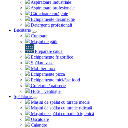
Aspiratoare industriale
Aspiratoare profesionale
Cărucioare curățenie
Echipamente dezinfecție
Detergenți profesionali
Bucătărie
Cuptoare
Mașini de gătit
Preparare caldă
Echipamente frigorifice
Spălare vase
Mobilier inox
Echipamente pizza
Echipamente mici/fast food
Cofetarie / patiserie
Hote – ventilație
Spălătorie
Mașini de spălat cu turație medie
Mașini de spălat cu turație ridicată
Mașini de spălat cu barieră igienică
Uscătoare
Calandre