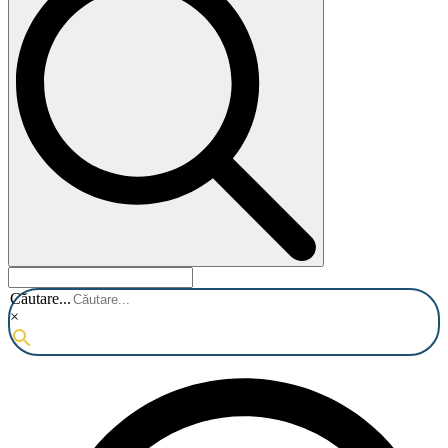
Căutare...
×