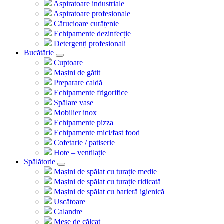
Aspiratoare industriale
Aspiratoare profesionale
Cărucioare curățenie
Echipamente dezinfecție
Detergenți profesionali
Bucătărie
Cuptoare
Mașini de gătit
Preparare caldă
Echipamente frigorifice
Spălare vase
Mobilier inox
Echipamente pizza
Echipamente mici/fast food
Cofetarie / patiserie
Hote – ventilație
Spălătorie
Mașini de spălat cu turație medie
Mașini de spălat cu turație ridicată
Mașini de spălat cu barieră igienică
Uscătoare
Calandre
Mese de călcat