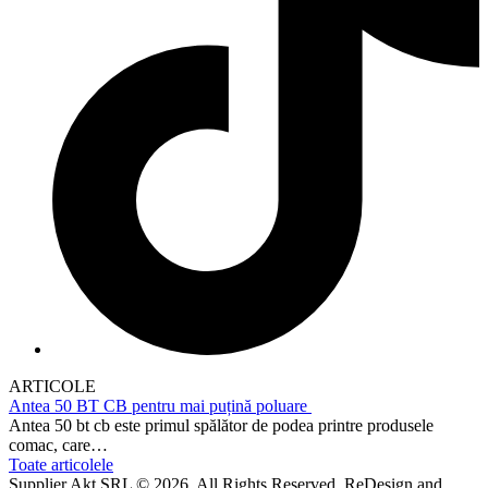
ARTICOLE
Antea 50 BT CB pentru mai puțină poluare
Antea 50 bt cb este primul spălător de podea printre produsele
comac, care…
Toate articolele
Supplier Akt SRL © 2026. All Rights Reserved. ReDesign and