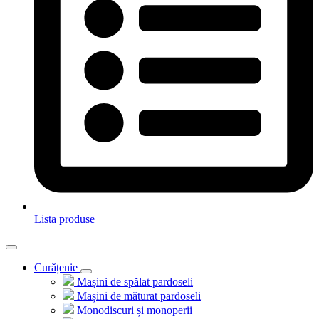
Lista produse
Curățenie
Mașini de spălat pardoseli
Mașini de măturat pardoseli
Monodiscuri și monoperii