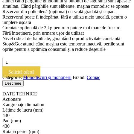
atunci când pârghiile ghidonului și butonul de siguranță sunt apăsate
simultan. Când pârghiile sunt eliberate, mașina monodisc se oprește
Rezervor din polietilenă (opțional) cu scală gradată și capac.
Rezervorul poate fi îndepărtat, fără a utiliza nicio unealtă, pentru o
umplere ușoară
Greutate opțională de 2 kg pentru o putere mai mare de frecare
Fără întreținere, prin urmare ușor de utilizat
Nivel ridicat de fiabilitate, garantând o productivitate constantă
Stop&Go: atunci când mașina este temporar inactivă, periile sunt
oprite pentru a optimiza consumul și a reduce deșeurile
Cantitate
COMAC
CM43
Solicită ofertă
F|Monodisc
Categorie:
Monodiscuri și monoperii
Brand:
Comac
Descriere
DATE TEHNICE
Acționare
3 angrenaje din nailon
Lățime de lucru (mm)
430
Pad (mm)
430
Rotația periei (rpm)