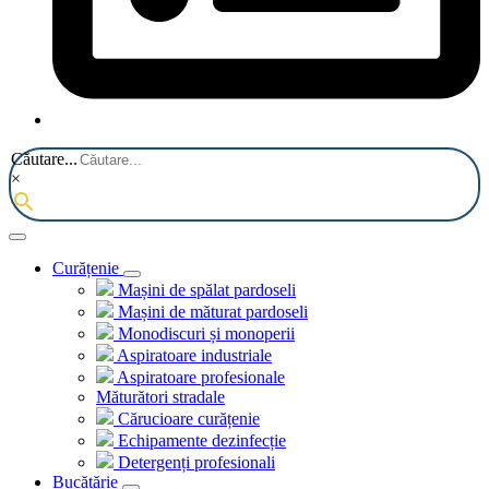
Căutare...
×
Curățenie
Mașini de spălat pardoseli
Mașini de măturat pardoseli
Monodiscuri și monoperii
Aspiratoare industriale
Aspiratoare profesionale
Măturători stradale
Cărucioare curățenie
Echipamente dezinfecție
Detergenți profesionali
Bucătărie