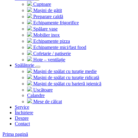
Cuptoare
Mașini de gătit
Preparare caldă
Echipamente frigorifice
Spălare vase
Mobilier inox
Echipamente pizza
Echipamente mici/fast food
Cofetarie / patiserie
Hote – ventilație
Spălătorie
Mașini de spălat cu turație medie
Mașini de spălat cu turație ridicată
Mașini de spălat cu barieră igienică
Uscătoare
Calandre
Mese de călcat
Service
Închiriere
Despre
Contact
Prima pagină