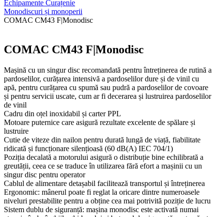
Echipamente Curațenie
Monodiscuri și monoperii
COMAC CM43 F|Monodisc
COMAC CM43 F|Monodisc
Mașină cu un singur disc recomandată pentru întreținerea de rutină a
pardoselilor, curățarea intensivă a pardoselilor dure și de vinil cu
apă, pentru curățarea cu spumă sau pudră a pardoselilor de covoare
și pentru servicii uscate, cum ar fi decerarea și lustruirea pardoselilor
de vinil
Cadru din oțel inoxidabil și carter PPL
Motoare puternice care asigură rezultate excelente de spălare și
lustruire
Cutie de viteze din nailon pentru durată lungă de viață, fiabilitate
ridicată și funcționare silențioasă (60 dB(A) IEC 704/1)
Poziția decalată a motorului asigură o distribuție bine echilibrată a
greutății, ceea ce se traduce în utilizarea fără efort a mașinii cu un
singur disc pentru operator
Cablul de alimentare detașabil facilitează transportul și întreținerea
Ergonomic: mânerul poate fi reglat la oricare dintre numeroasele
niveluri prestabilite pentru a obține cea mai potrivită poziție de lucru
Sistem dublu de siguranță: mașina monodisc este activată numai