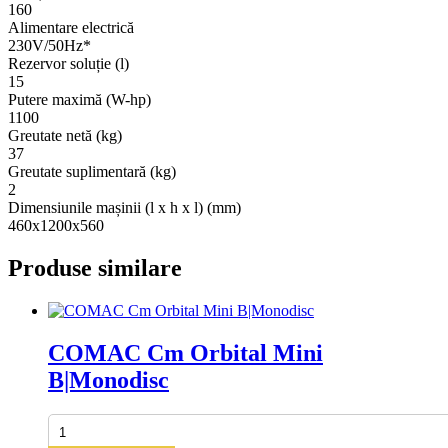
160
Alimentare electrică
230V/50Hz*
Rezervor soluție (l)
15
Putere maximă (W-hp)
1100
Greutate netă (kg)
37
Greutate suplimentară (kg)
2
Dimensiunile mașinii (l x h x l) (mm)
460x1200x560
Produse similare
COMAC Cm Orbital Mini
B|Monodisc
Cantitate
COMAC