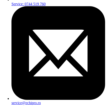
Service: 0744 519 760
service@echipro.ro