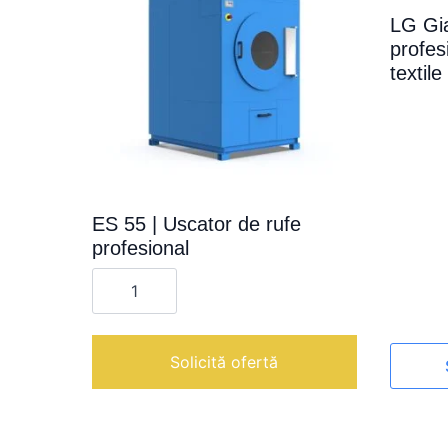
LG Gia
profes
textile
ES 55 | Uscator de rufe
profesional
Cantitate
ES
55
|
Uscator
Acest
de
Solicită ofertă
rufe
produs
profesional
are
mai
multe