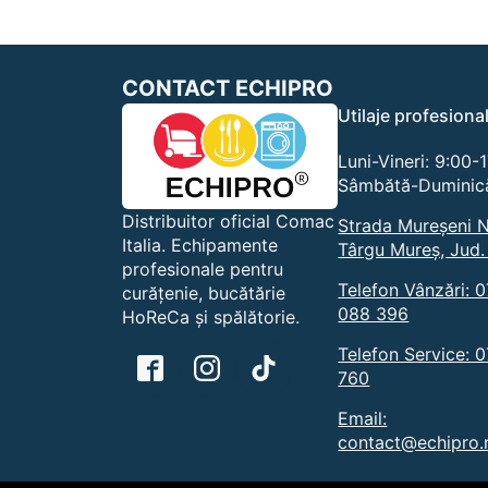
variații.
Opțiuni
pot
CONTACT ECHIPRO
fi
alese
Utilaje profesiona
în
pagina
Luni-Vineri: 9:00-
produsu
Sâmbătă-Duminică
Distribuitor oficial Comac
Strada Mureșeni N
Italia. Echipamente
Târgu Mureș, Jud.
profesionale pentru
Telefon Vânzări: 
curățenie, bucătărie
088 396
HoReCa și spălătorie.
Telefon Service: 
760
Email:
contact@echipro.