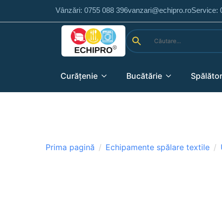
Vânzări: 0755 088 396
vanzari@echipro.ro
Service:
Curățenie
Bucătărie
Spălător
Prima pagină
Echipamente spălare textile