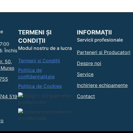
le
le
TERMENI ȘI
INFORMAȚII
Servicii profesionale
CONDIȚII
17:00
Modul nostru de a lucra
lui.
: Închis
Parteneri si Producatori
Termeni și Condiții
r. 50,
Despre noi
 Mureș
Politica de
Service
confidențialitate
0755
Inchiriere echipamente
Politica de Cookies
Contact
0744 519
ro