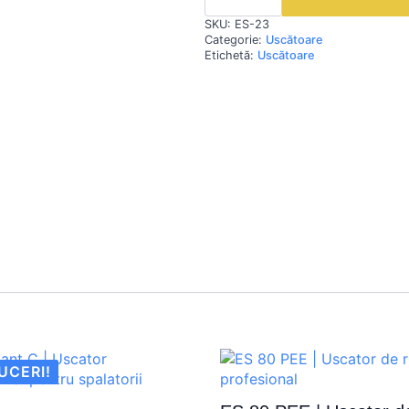
Uscator
SKU:
ES-23
de
rufe
Categorie:
Uscătoare
profesional
Etichetă:
Uscătoare
UCERI!