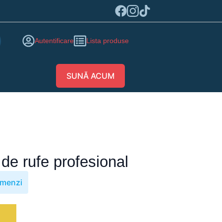
Autentificare
Lista produse
SUNĂ ACUM
de rufe profesional
omenzi
ă