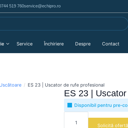
 0744 519 760
service@echipro.ro
ie
Service
Închiriere
Despre
Contact
Uscătoare
ES 23 | Uscator de rufe profesional
ES 23 | Uscator 
Disponibil pentru pre-c
Cantitate
ES
23
Solicită ofert
|