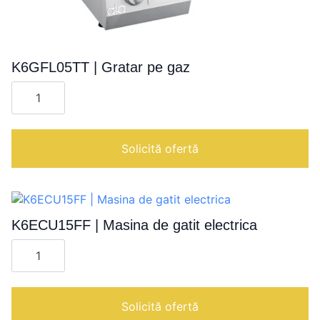
K6GFL05TT | Gratar pe gaz
Cantitate
K6GFL05TT
|
Gratar
pe
gaz
Solicită ofertă
K6ECU15FF | Masina de gatit electrica
Cantitate
K6ECU15FF
|
Masina
de
gatit
Solicită ofertă
electrica