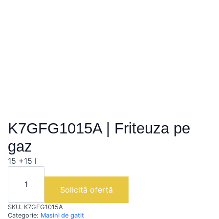
K7GFG1015A | Friteuza pe
gaz
15 +15 l
Cantitate
K7GFG1015A
|
Solicită ofertă
Friteuza
pe
SKU:
K7GFG1015A
gaz
Categorie:
Masini de gatit