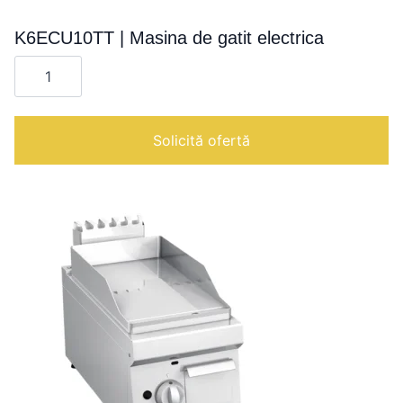
K6ECU10TT | Masina de gatit electrica
Cantitate
K6ECU10TT
|
Masina
de
gatit
Solicită ofertă
electrica