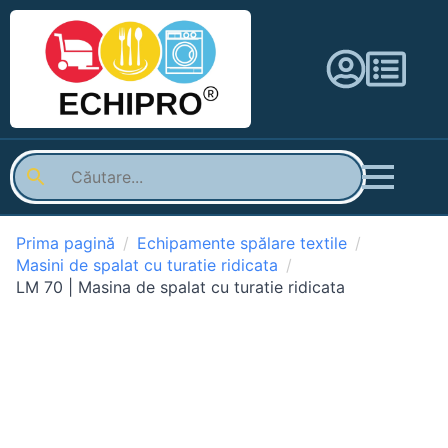
Prima pagină
Echipamente spălare textile
Masini de spalat cu turatie ridicata
LM 70 | Masina de spalat cu turatie ridicata