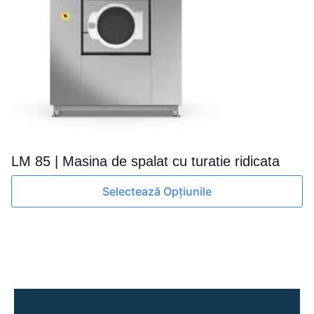
fi
alese
în
pagina
produsului.
LM 85 | Masina de spalat cu turatie ridicata
Acest
Selectează Opțiunile
produs
are
mai
multe
variații.
Opțiunile
pot
fi