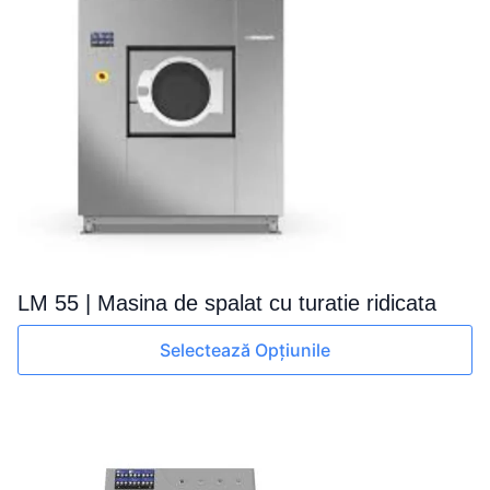
LM 55 | Masina de spalat cu turatie ridicata
Acest
Selectează Opțiunile
produs
are
mai
multe
variații.
Opțiunile