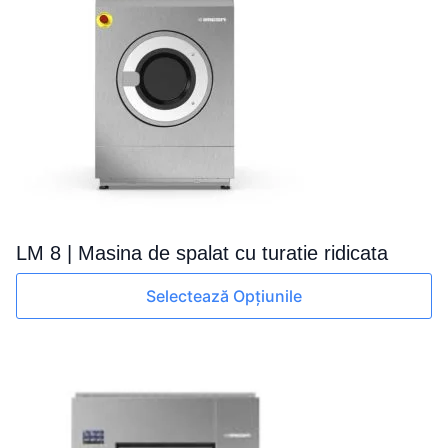
pot
fi
alese
în
pagina
produsului.
LM 8 | Masina de spalat cu turatie ridicata
Acest
Selectează Opțiunile
produs
are
mai
multe
variații.
Opțiunile
pot