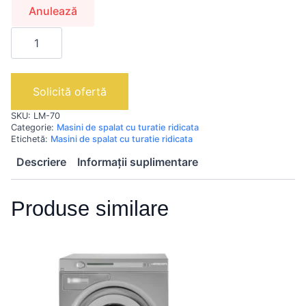
Anulează
Cantitate
LM
70
|
Masina
de
Solicită ofertă
spalat
cu
SKU:
LM-70
turatie
Categorie:
Masini de spalat cu turatie ridicata
ridicata
Etichetă:
Masini de spalat cu turatie ridicata
Descriere
Informații suplimentare
Produse similare