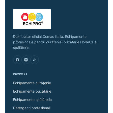
alese
în
pagina
produsului.
Distribuitor oficial Comac Italia. Echipamente
profesionale pentru curățenie, bucătărie HoReCa și
spălătorie.
PRODUSE
Echipamente curățenie
Echipamente bucătărie
Echipamente spălătorie
Detergenți profesionali