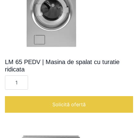
LM 65 PEDV | Masina de spalat cu turatie
ridicata
Cantitate
LM
65
PEDV
|
Masina
Solicită ofertă
de
spalat
cu
turatie
ridicata