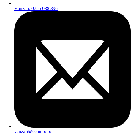
Vânzări: 0755 088 396
vanzari@echipro.ro