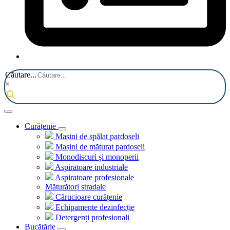
Căutare...
×
Curățenie
Mașini de spălat pardoseli
Mașini de măturat pardoseli
Monodiscuri și monoperii
Aspiratoare industriale
Aspiratoare profesionale
Măturători stradale
Cărucioare curățenie
Echipamente dezinfecție
Detergenți profesionali
Bucătărie