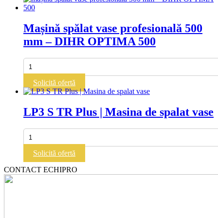
–
Solutie
fiabila,
Mașină spălat vase profesională 500
masina
mm – DIHR OPTIMA 500
profesionala
de
spalat
Cantitate
vase
Mașină
HoReCa
spălat
Solicită ofertă
vase
profesională
500
LP3 S TR Plus | Masina de spalat vase
mm
–
DIHR
Cantitate
OPTIMA
LP3
500
S
Solicită ofertă
TR
Plus
CONTACT ECHIPRO
|
Masina
de
spalat
vase