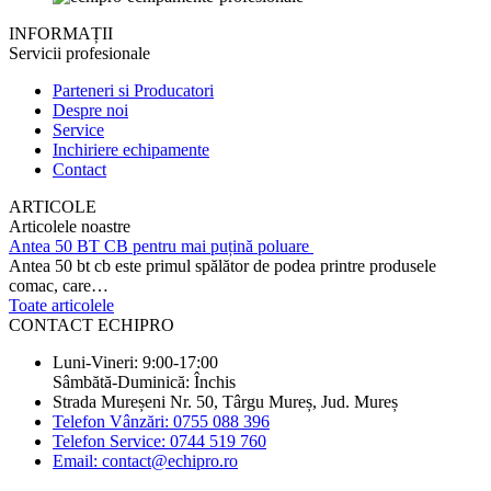
INFORMAȚII
Servicii profesionale
Parteneri si Producatori
Despre noi
Service
Inchiriere echipamente
Contact
ARTICOLE
Articolele noastre
Antea 50 BT CB pentru mai puțină poluare
Antea 50 bt cb este primul spălător de podea printre produsele
comac, care…
Toate articolele
CONTACT ECHIPRO
Luni-Vineri: 9:00-17:00
Sâmbătă-Duminică: Închis
Strada Mureșeni Nr. 50, Târgu Mureș, Jud. Mureș
Telefon Vânzări: 0755 088 396
Telefon Service: 0744 519 760
Email: contact@echipro.ro