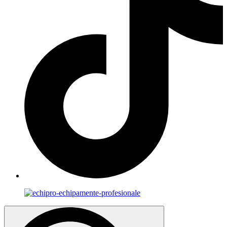
Search
for: