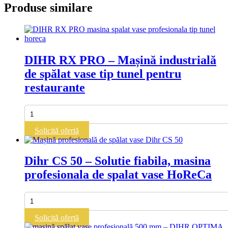
Produse similare
DIHR RX PRO – Mașină industrială
de spălat vase tip tunel pentru
restaurante
Cantitate
DIHR
RX
Solicită ofertă
PRO
–
Mașină
Dihr CS 50 – Solutie fiabila, masina
industrială
profesionala de spalat vase HoReCa
de
spălat
vase
Cantitate
tip
Dihr
tunel
CS
Solicită ofertă
pentru
50
restaurante