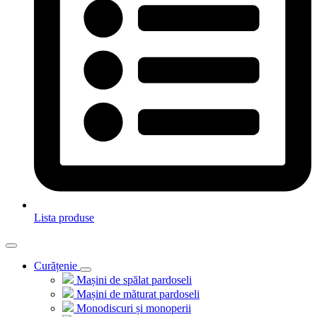
Lista produse
Curățenie
Mașini de spălat pardoseli
Mașini de măturat pardoseli
Monodiscuri și monoperii