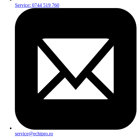
Service: 0744 519 760
service@echipro.ro