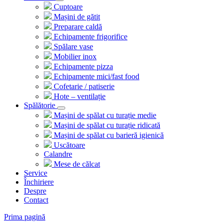
Cuptoare
Mașini de gătit
Preparare caldă
Echipamente frigorifice
Spălare vase
Mobilier inox
Echipamente pizza
Echipamente mici/fast food
Cofetarie / patiserie
Hote – ventilație
Spălătorie
Mașini de spălat cu turație medie
Mașini de spălat cu turație ridicată
Mașini de spălat cu barieră igienică
Uscătoare
Calandre
Mese de călcat
Service
Închiriere
Despre
Contact
Prima pagină