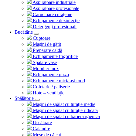
Aspiratoare industriale
Aspiratoare profesionale
Cărucioare curățenie
Echipamente dezinfecție
Detergenți profesionali
Bucătărie
Cuptoare
Mașini de gătit
Preparare caldă
Echipamente frigorifice
Spălare vase
Mobilier inox
Echipamente pizza
Echipamente mici/fast food
Cofetarie / patiserie
Hote – ventilație
Spălătorie
Mașini de spălat cu turație medie
Mașini de spălat cu turație ridicată
Mașini de spălat cu barieră igienică
Uscătoare
Calandre
Mese de călcat