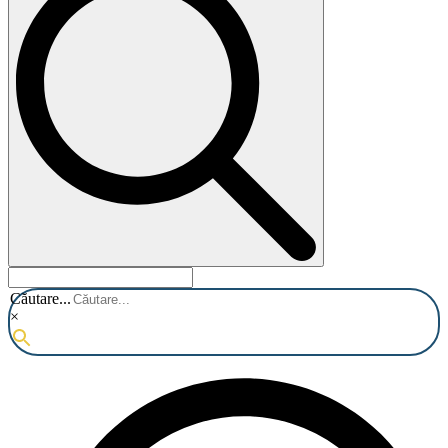
Căutare...
×