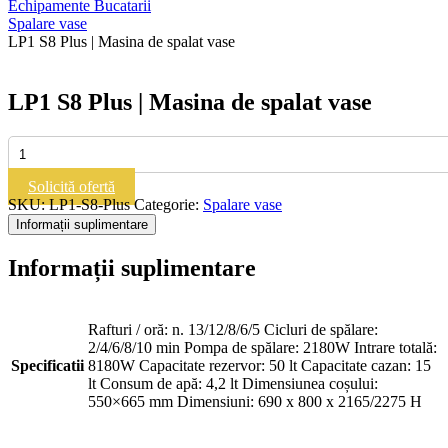
Echipamente Bucatarii
Spalare vase
LP1 S8 Plus | Masina de spalat vase
LP1 S8 Plus | Masina de spalat vase
Cantitate
LP1
S8
Solicită ofertă
Plus
SKU:
LP1-S8-Plus
Categorie:
Spalare vase
|
Informații suplimentare
Masina
de
Informații suplimentare
spalat
vase
Rafturi / oră: n. 13/12/8/6/5 Cicluri de spălare:
2/4/6/8/10 min Pompa de spălare: 2180W Intrare totală:
Specificatii
8180W Capacitate rezervor: 50 lt Capacitate cazan: 15
lt Consum de apă: 4,2 lt Dimensiunea coșului:
550×665 mm Dimensiuni: 690 x 800 x 2165/2275 H