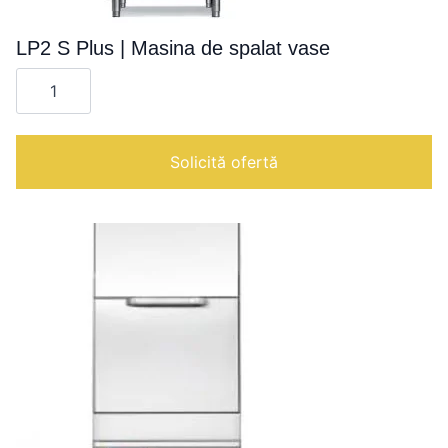
LP2 S Plus | Masina de spalat vase
Cantitate
LP2
S
Plus
|
Masina
Solicită ofertă
de
spalat
vase