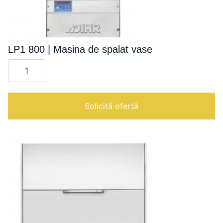
LP1 800 | Masina de spalat vase
Cantitate
LP1
800
|
Masina
de
Solicită ofertă
spalat
vase