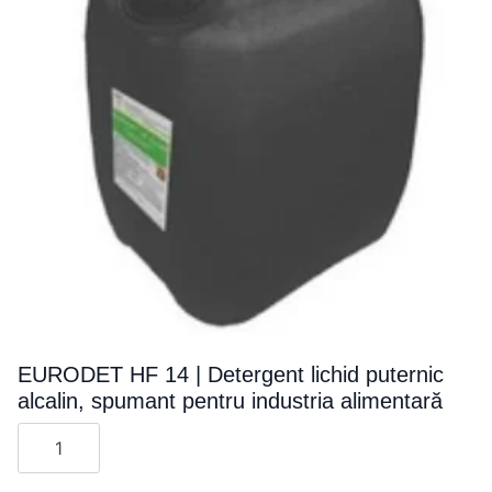
EURODET HF 14 | Detergent lichid puternic
alcalin, spumant pentru industria alimentară
Cantitate
EURODET
HF
14