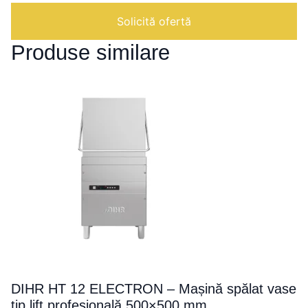
|
Detergent
Solicită ofertă
lichid
puternic
Produse similare
alcalin,
spumant
pentru
industria
alimentară
DIHR HT 12 ELECTRON – Mașină spălat vase
tip lift profesională 500×500 mm