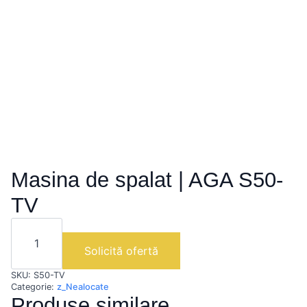
Masina de spalat | AGA S50-
TV
Cantitate
Masina
de
Solicită ofertă
spalat
|
SKU:
S50-TV
AGA
S50-
Categorie:
z_Nealocate
TV
Produse similare