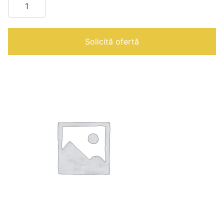
TROLLEY
FOR
GUITAR
|
Solicită ofertă