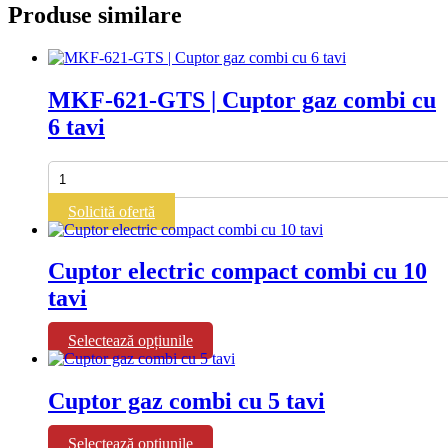
Produse similare
MKF-621-GTS | Cuptor gaz combi cu
6 tavi
Cantitate
MKF-
621-
Solicită ofertă
GTS
|
Cuptor
Cuptor electric compact combi cu 10
gaz
tavi
combi
cu
6
Acest
Selectează opțiunile
tavi
produs
are
mai
Cuptor gaz combi cu 5 tavi
multe
variații.
Acest
Selectează opțiunile
Opțiunile