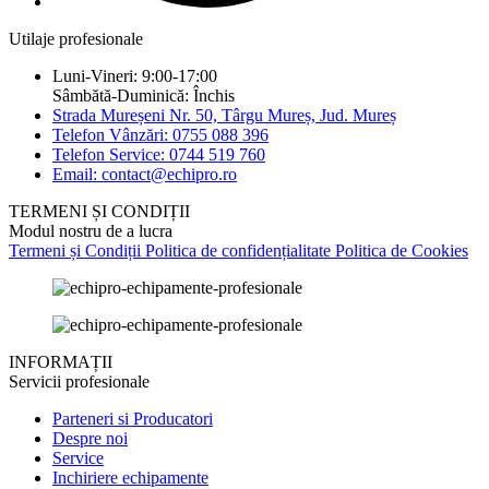
Utilaje profesionale
Luni-Vineri: 9:00-17:00
Sâmbătă-Duminică: Închis
Strada Mureșeni Nr. 50, Târgu Mureș, Jud. Mureș
Telefon Vânzări: 0755 088 396
Telefon Service: 0744 519 760
Email: contact@echipro.ro
TERMENI ȘI CONDIȚII
Modul nostru de a lucra
Termeni și Condiții
Politica de confidențialitate
Politica de Cookies
INFORMAȚII
Servicii profesionale
Parteneri si Producatori
Despre noi
Service
Inchiriere echipamente