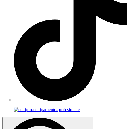
Search
for: