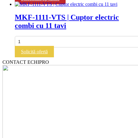
produs
pot
are
fi
mai
MKF-1111-VTS | Cuptor electric
alese
multe
în
combi cu 11 tavi
variații.
pagina
Opțiunile
produsului.
pot
Cantitate
fi
MKF-
alese
1111-
Solicită ofertă
în
VTS
pagina
|
CONTACT ECHIPRO
produsului.
Cuptor
electric
combi
cu
11
tavi