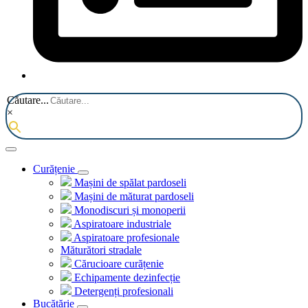
Căutare...
×
Curățenie
Mașini de spălat pardoseli
Mașini de măturat pardoseli
Monodiscuri și monoperii
Aspiratoare industriale
Aspiratoare profesionale
Măturători stradale
Cărucioare curățenie
Echipamente dezinfecție
Detergenți profesionali
Bucătărie