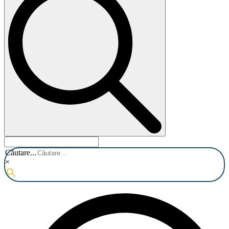
Căutare...
×