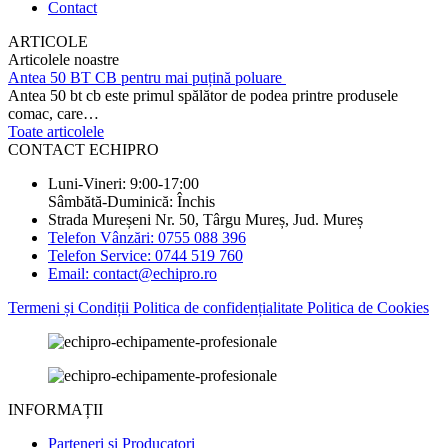
Contact
ARTICOLE
Articolele noastre
Antea 50 BT CB pentru mai puțină poluare
Antea 50 bt cb este primul spălător de podea printre produsele
comac, care…
Toate articolele
CONTACT ECHIPRO
Luni-Vineri: 9:00-17:00
Sâmbătă-Duminică: Închis
Strada Mureșeni Nr. 50, Târgu Mureș, Jud. Mureș
Telefon Vânzări: 0755 088 396
Telefon Service: 0744 519 760
Email: contact@echipro.ro
Termeni și Condiții
Politica de confidențialitate
Politica de Cookies
INFORMAȚII
Parteneri si Producatori