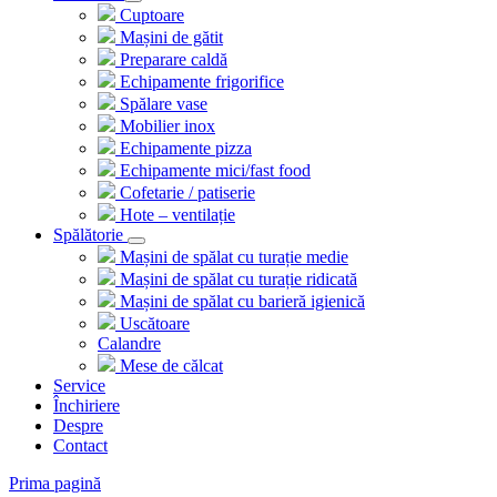
Cuptoare
Mașini de gătit
Preparare caldă
Echipamente frigorifice
Spălare vase
Mobilier inox
Echipamente pizza
Echipamente mici/fast food
Cofetarie / patiserie
Hote – ventilație
Spălătorie
Mașini de spălat cu turație medie
Mașini de spălat cu turație ridicată
Mașini de spălat cu barieră igienică
Uscătoare
Calandre
Mese de călcat
Service
Închiriere
Despre
Contact
Prima pagină