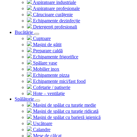
Aspiratoare industriale
Aspiratoare profesionale
Cărucioare curățenie
Echipamente dezinfecție
Detergenți profesionali
Bucătărie
Cuptoare
Mașini de gătit
Preparare caldă
Echipamente frigorifice
Spălare vase
Mobilier inox
Echipamente pizza
Echipamente mici/fast food
Cofetarie / patiserie
Hote – ventilație
Spălătorie
Mașini de spălat cu turație medie
Mașini de spălat cu turație ridicată
Mașini de spălat cu barieră igienică
Uscătoare
Calandre
Mese de călcat