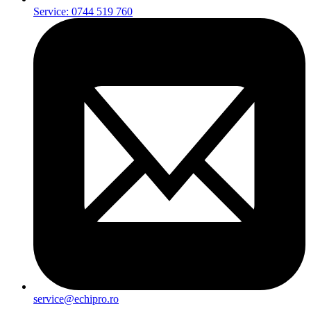
Service: 0744 519 760
service@echipro.ro