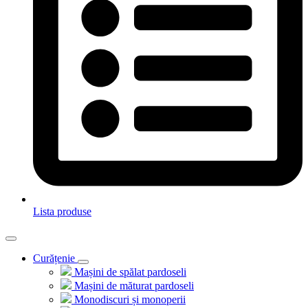
Lista produse
Curățenie
Mașini de spălat pardoseli
Mașini de măturat pardoseli
Monodiscuri și monoperii