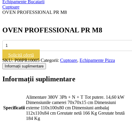
Echipamente Bucatarii
Cuptoare
OVEN PROFESSIONAL PR M8
OVEN PROFESSIONAL PR M8
Cantitate
OVEN
PROFESSIONAL
Solicită ofertă
PR
SKU:
P08PR10005
Categorii:
Cuptoare
,
Echipamente Pizza
M8
Informații suplimentare
Informații suplimentare
Alimentare 380V 3Ph + N + T Tot putere. 14,60 kW
Dimensiunile camerei 70x70x15 cm Dimensiuni
Specificatii
externe 110x100x80 cm Dimensiuni ambalaj
112x110x84 cm Greutate netă 166 Kg Greutate brută
184 Kg