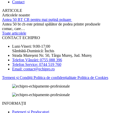
Contact
ARTICOLE
Articolele noastre
Antea 50 BT CB pentru mai puțină poluare
Antea 50 bt cb este primul spălător de podea printre produsele
comac, care…
Toate articolele
CONTACT ECHIPRO
Luni-Vineri: 9:00-17:00
Sâmbătă-Duminică: Închis
Strada Mureșeni Nr. 50, Târgu Mureș, Jud. Mureș
Telefon Vânzări: 0755 088 396
Telefon Service: 0744 519 760
Email: contact@echipro.ro
Termeni și Condiții
Politica de confidențialitate
Politica de Cookies
INFORMAȚII
Parteneri si Producatori