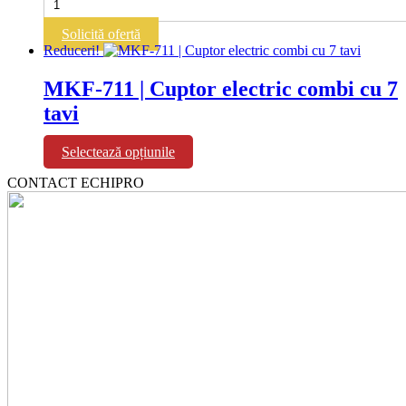
MKF-
1111-
Solicită ofertă
VTS
Reduceri!
|
Cuptor
MKF-711 | Cuptor electric combi cu 7
electric
tavi
combi
cu
11
Acest
Selectează opțiunile
tavi
produs
CONTACT ECHIPRO
are
mai
multe
variații.
Opțiunile
pot
fi
alese
în
pagina
produsului.