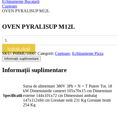
Echipamente Bucatarii
Cuptoare
OVEN PYRALISUP M12L
OVEN PYRALISUP M12L
Cantitate
OVEN
PYRALISUP
Solicită ofertă
M12L
SKU:
P08MU10007
Categorii:
Cuptoare
,
Echipamente Pizza
Informații suplimentare
Informații suplimentare
Sursa de alimentare 380V 3Ph + N + T Putere Tot. 18
kW Dimensiunile camerei 105x70x15 cm Dimensiuni
Specificatii
externe 144x101x72 cm Dimensiuni ambalaj
147x112x84 cm Greutate netă 231 Kg Greutate brută
254 Kg