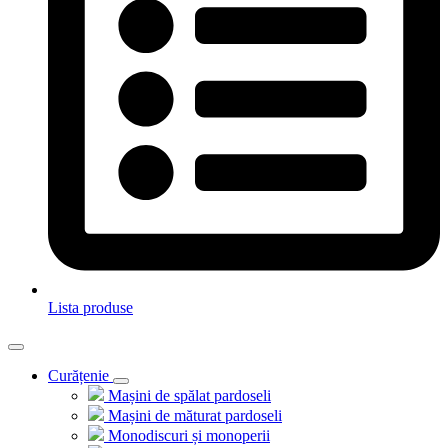
Lista produse
Curățenie
Mașini de spălat pardoseli
Mașini de măturat pardoseli
Monodiscuri și monoperii