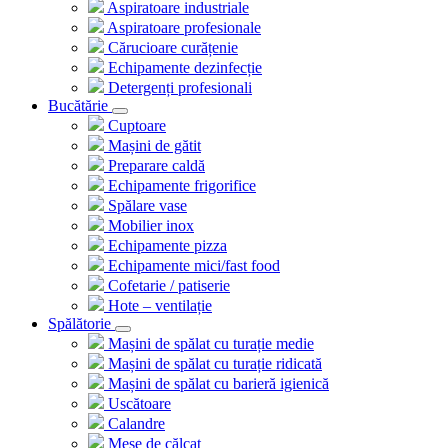
Aspiratoare industriale
Aspiratoare profesionale
Cărucioare curățenie
Echipamente dezinfecție
Detergenți profesionali
Bucătărie
Cuptoare
Mașini de gătit
Preparare caldă
Echipamente frigorifice
Spălare vase
Mobilier inox
Echipamente pizza
Echipamente mici/fast food
Cofetarie / patiserie
Hote – ventilație
Spălătorie
Mașini de spălat cu turație medie
Mașini de spălat cu turație ridicată
Mașini de spălat cu barieră igienică
Uscătoare
Calandre
Mese de călcat