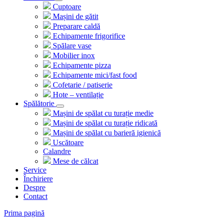
Cuptoare
Mașini de gătit
Preparare caldă
Echipamente frigorifice
Spălare vase
Mobilier inox
Echipamente pizza
Echipamente mici/fast food
Cofetarie / patiserie
Hote – ventilație
Spălătorie
Mașini de spălat cu turație medie
Mașini de spălat cu turație ridicată
Mașini de spălat cu barieră igienică
Uscătoare
Calandre
Mese de călcat
Service
Închiriere
Despre
Contact
Prima pagină