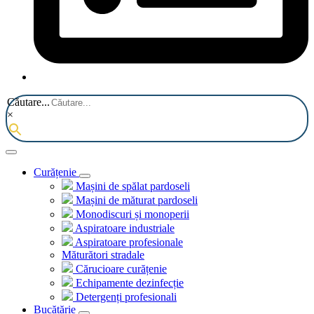
Căutare...
×
Curățenie
Mașini de spălat pardoseli
Mașini de măturat pardoseli
Monodiscuri și monoperii
Aspiratoare industriale
Aspiratoare profesionale
Măturători stradale
Cărucioare curățenie
Echipamente dezinfecție
Detergenți profesionali
Bucătărie