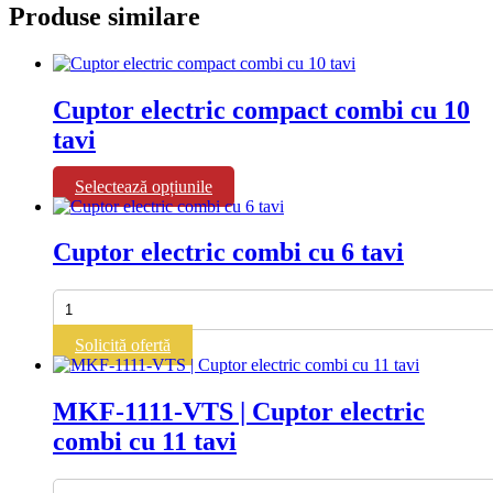
Produse similare
Cuptor electric compact combi cu 10
tavi
Acest
Selectează opțiunile
produs
are
mai
Cuptor electric combi cu 6 tavi
multe
variații.
Cantitate
Opțiunile
Cuptor
pot
electric
fi
Solicită ofertă
combi
alese
cu
în
6
pagina
MKF-1111-VTS | Cuptor electric
tavi
produsului.
combi cu 11 tavi
Cantitate