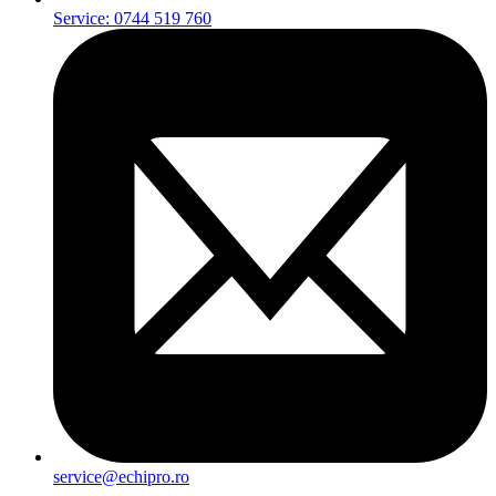
Service: 0744 519 760
service@echipro.ro