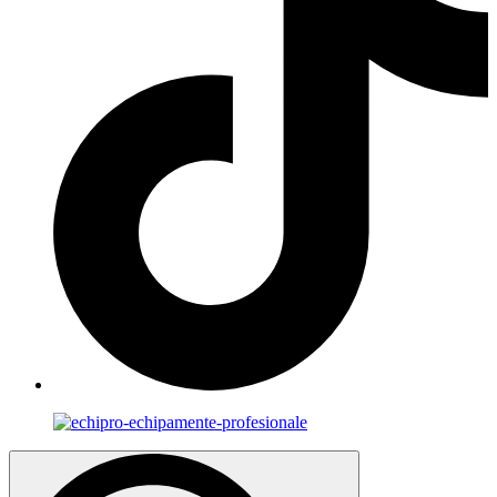
Search
for: