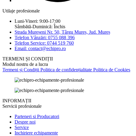
Utilaje profesionale
Luni-Vineri: 9:00-17:00
Sâmbătă-Duminică: Închis
Strada Mureșeni Nr. 50, Târgu Mureș, Jud. Mureș
Telefon Vânzări: 0755 088 396
Telefon Service: 0744 519 760
Email: contact@echipro.ro
TERMENI ȘI CONDIȚII
Modul nostru de a lucra
Termeni și Condiții
Politica de confidențialitate
Politica de Cookies
INFORMAȚII
Servicii profesionale
Parteneri si Producatori
Despre noi
Service
Inchiriere echipamente