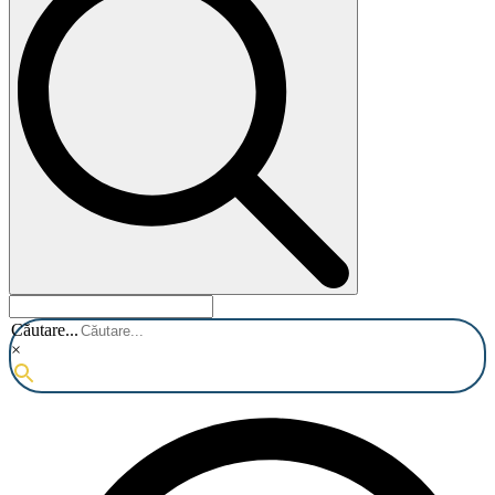
Căutare...
×