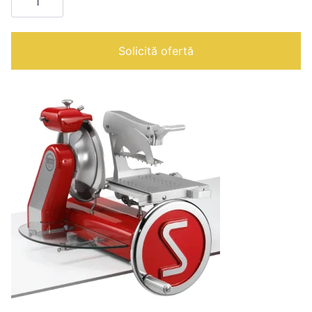
Topaz
195
|
Solicită ofertă