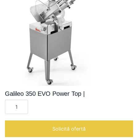
Galileo 350 EVO Power Top |
Cantitate
Galileo
350
EVO
Power
Top
Solicită ofertă
|