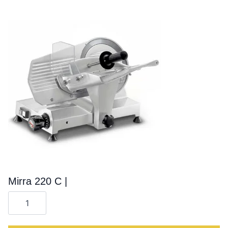
Mirra 220 C |
Cantitate
Mirra
220
C
|