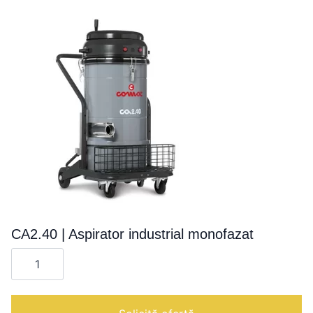
CA2.40 | Aspirator industrial monofazat
Cantitate
CA2.40
|
Aspirator
industrial
monofazat