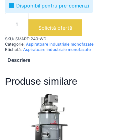
Disponibil pentru pre-comenzi
Cantitate
SMART
240
Solicită ofertă
WD
|
SKU:
SMART-240-WD
Aspirator
industrial
Categorie:
Aspiratoare industriale monofazate
pentru
Etichetă:
Aspiratoare industriale monofazate
pentru
praf
Descriere
si
lichide
Produse similare