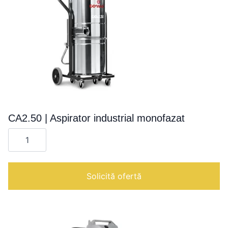
CA2.50 | Aspirator industrial monofazat
Cantitate
CA2.50
|
Aspirator
industrial
monofazat
Solicită ofertă