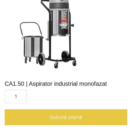
CA1.50 | Aspirator industrial monofazat
Cantitate
CA1.50
|
Aspirator
industrial
monofazat
Solicită ofertă