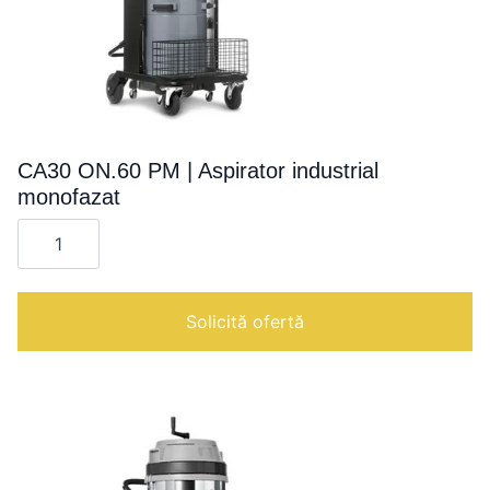
CA30 ON.60 PM | Aspirator industrial
monofazat
Cantitate
CA30
ON.60
PM
|
Aspirator
Solicită ofertă
industrial
monofazat