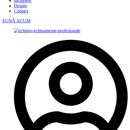
Închiriere
Despre
Contact
SUNĂ ACUM