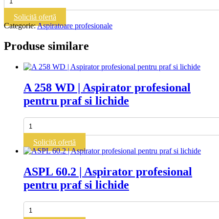
TMB
P258.2
Solicită ofertă
WD|Aspirator
Categorie:
Aspiratoare profesionale
profesional
pentru
Produse similare
praf
A 258 WD | Aspirator profesional
pentru praf si lichide
Cantitate
A
258
Solicită ofertă
WD
|
Aspirator
ASPL 60.2 | Aspirator profesional
profesional
pentru praf si lichide
pentru
praf
si
Cantitate
lichide
ASPL