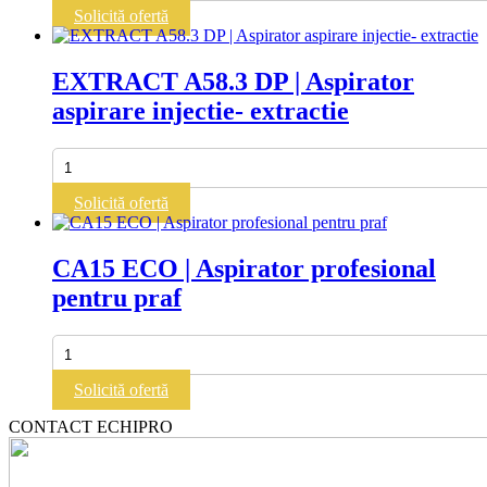
60.2
Solicită ofertă
|
Aspirator
profesional
EXTRACT A58.3 DP | Aspirator
pentru
aspirare injectie- extractie
praf
si
lichide
Cantitate
EXTRACT
A58.3
Solicită ofertă
DP
|
Aspirator
CA15 ECO | Aspirator profesional
aspirare
pentru praf
injectie-
extractie
Cantitate
CA15
ECO
Solicită ofertă
|
Aspirator
CONTACT ECHIPRO
profesional
pentru
praf