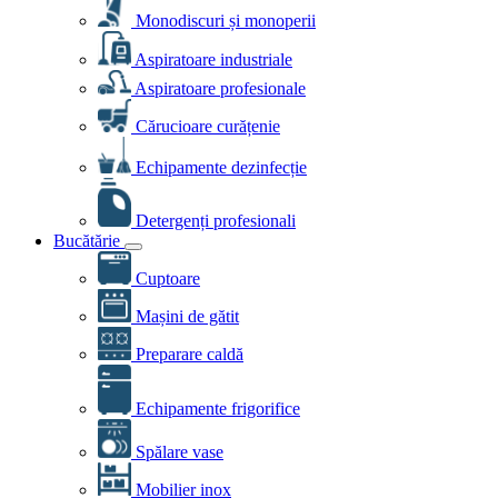
Monodiscuri și monoperii
Aspiratoare industriale
Aspiratoare profesionale
Cărucioare curățenie
Echipamente dezinfecție
Detergenți profesionali
Bucătărie
Cuptoare
Mașini de gătit
Preparare caldă
Echipamente frigorifice
Spălare vase
Mobilier inox