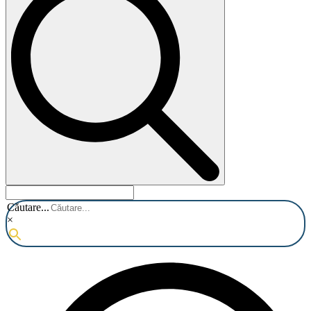
Căutare...
×