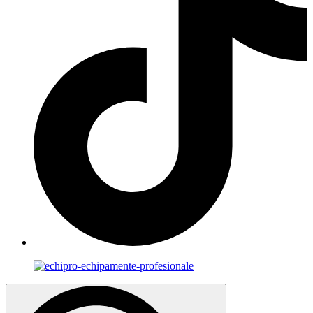
Search
for: