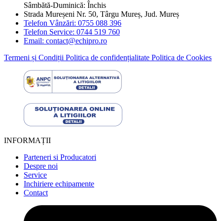
Sâmbătă-Duminică: Închis
Strada Mureșeni Nr. 50, Târgu Mureș, Jud. Mureș
Telefon Vânzări: 0755 088 396
Telefon Service: 0744 519 760
Email: contact@echipro.ro
Termeni și Condiții
Politica de confidențialitate
Politica de Cookies
INFORMAȚII
Parteneri si Producatori
Despre noi
Service
Inchiriere echipamente
Contact