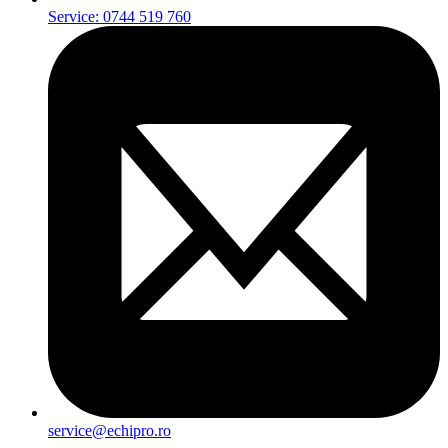
Service: 0744 519 760
service@echipro.ro