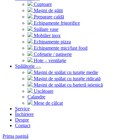
Cuptoare
Mașini de gătit
Preparare caldă
Echipamente frigorifice
Spălare vase
Mobilier inox
Echipamente pizza
Echipamente mici/fast food
Cofetarie / patiserie
Hote – ventilație
Spălătorie
Mașini de spălat cu turație medie
Mașini de spălat cu turație ridicată
Mașini de spălat cu barieră igienică
Uscătoare
Calandre
Mese de călcat
Service
Închiriere
Despre
Contact
Prima pagină