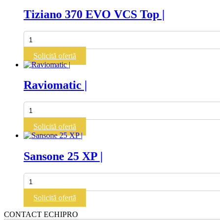
Tiziano 370 EVO VCS Top |
Cantitate
Tiziano
370
Solicită ofertă
EVO
VCS
Top
Raviomatic |
|
Cantitate
Raviomatic
|
Solicită ofertă
Sansone 25 XP |
Cantitate
Sansone
25
Solicită ofertă
XP
|
CONTACT ECHIPRO