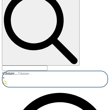
Căutare...
×