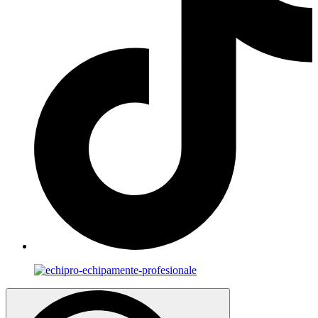
Search
for: