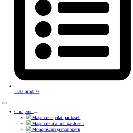
Lista produse
Curățenie
Mașini de spălat pardoseli
Mașini de măturat pardoseli
Monodiscuri și monoperii