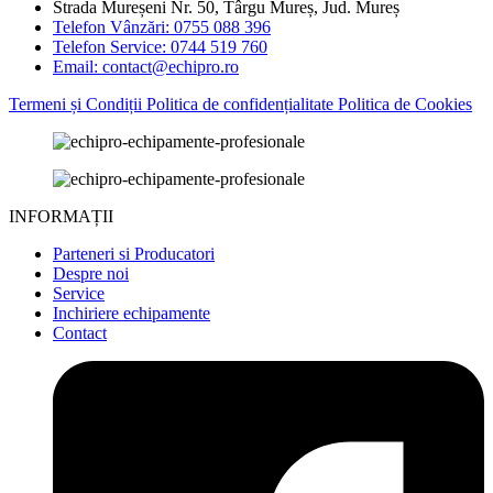
Strada Mureșeni Nr. 50, Târgu Mureș, Jud. Mureș
Telefon Vânzări: 0755 088 396
Telefon Service: 0744 519 760
Email: contact@echipro.ro
Termeni și Condiții
Politica de confidențialitate
Politica de Cookies
INFORMAȚII
Parteneri si Producatori
Despre noi
Service
Inchiriere echipamente
Contact