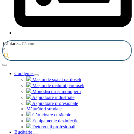
Căutare...
×
Curățenie
Mașini de spălat pardoseli
Mașini de măturat pardoseli
Monodiscuri și monoperii
Aspiratoare industriale
Aspiratoare profesionale
Măturători stradale
Cărucioare curățenie
Echipamente dezinfecție
Detergenți profesionali
Bucătărie