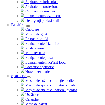
Aspiratoare industriale
Aspiratoare profesionale
Cărucioare curățenie
Echipamente dezinfecție
Detergenți profesionali
Bucătărie
Cuptoare
Mașini de gătit
Preparare caldă
Echipamente frigorifice
Spălare vase
Mobilier inox
Echipamente pizza
Echipamente mici/fast food
Cofetarie / patiserie
Hote – ventilație
Spălătorie
Mașini de spălat cu turație medie
Mașini de spălat cu turație ridicată
Mașini de spălat cu barieră igienică
Uscătoare
Calandre
Mese de călcat