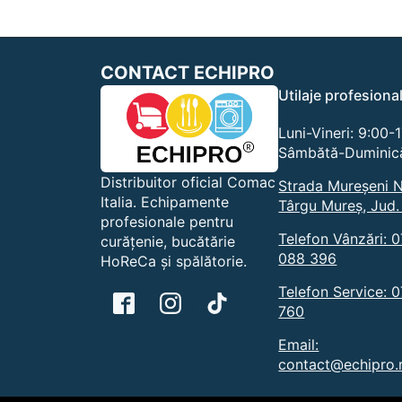
CONTACT ECHIPRO
Utilaje profesiona
Luni-Vineri: 9:00-
Sâmbătă-Duminică
Distribuitor oficial Comac
Strada Mureșeni N
Italia. Echipamente
Târgu Mureș, Jud.
profesionale pentru
Telefon Vânzări: 
curățenie, bucătărie
088 396
HoReCa și spălătorie.
Telefon Service: 
760
Email:
contact@echipro.