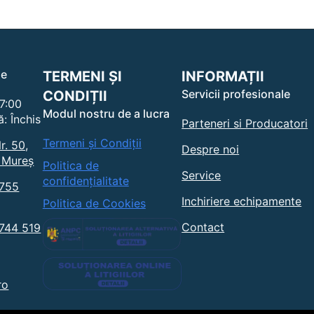
le
TERMENI ȘI
INFORMAȚII
Servicii profesionale
CONDIȚII
17:00
Modul nostru de a lucra
: Închis
Parteneri si Producatori
Termeni și Condiții
r. 50,
Despre noi
 Mureș
Politica de
Service
confidențialitate
0755
Inchiriere echipamente
Politica de Cookies
Contact
0744 519
ro