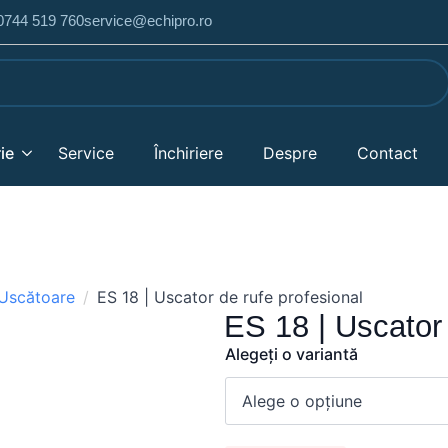
 0744 519 760
service@echipro.ro
ie
Service
Închiriere
Despre
Contact
Uscătoare
ES 18 | Uscator de rufe profesional
ES 18 | Uscator 
Alegeți o variantă