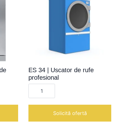
 de
ES 34 | Uscator de rufe
profesional
Cantitate
ES
34
|
Uscator
de
Solicită ofertă
rufe
profesional