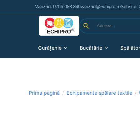
Vânzări: 0755 088 396
vanzari@echipro.ro
Service:
Curățenie
Bucătărie
Spălător
Prima pagină
Echipamente spălare textile