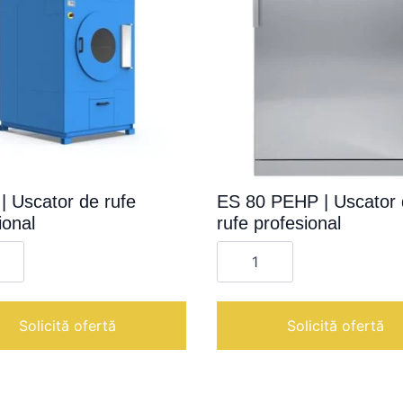
| Uscator de rufe
ES 80 PEHP | Uscator
ional
rufe profesional
te
Cantitate
ES
80
PEHP
r
|
Uscator
Solicită ofertă
Solicită ofertă
de
onal
rufe
profesional