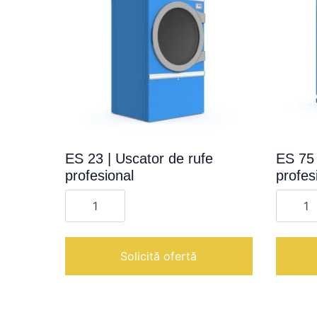
ES 23 | Uscator de rufe
ES 75 
profesional
profes
Cantitate
Cantita
ES
ES
23
75
|
|
Uscator
Uscato
de
de
Solicită ofertă
rufe
rufe
profesional
profesi