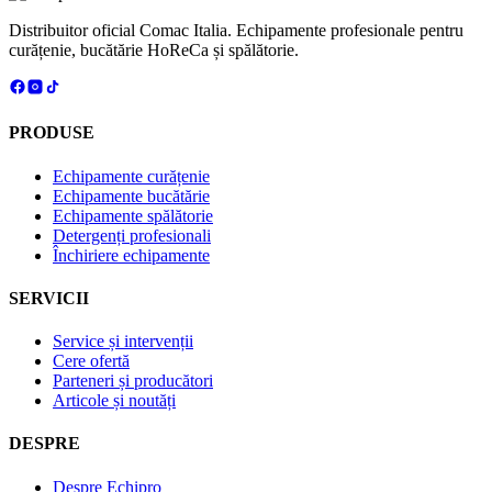
pagina
mai
produsului.
Distribuitor oficial Comac Italia. Echipamente profesionale pentru
multe
curățenie, bucătărie HoReCa și spălătorie.
variații.
Opțiunile
pot
fi
alese
PRODUSE
în
pagina
Echipamente curățenie
produsului.
Echipamente bucătărie
Echipamente spălătorie
Detergenți profesionali
Închiriere echipamente
SERVICII
Service și intervenții
Cere ofertă
Parteneri și producători
Articole și noutăți
DESPRE
Despre Echipro