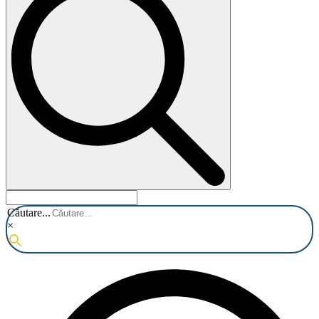
Căutare...
×