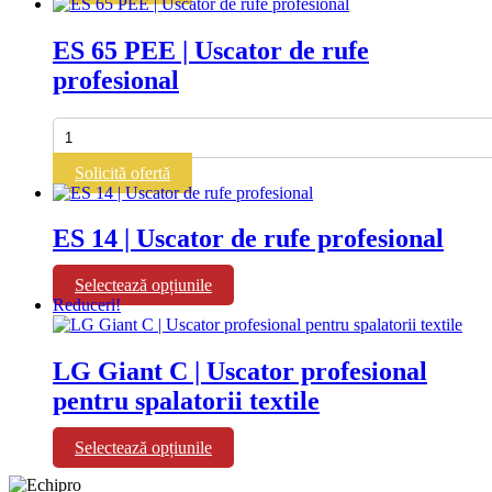
Uscator
de
ES 65 PEE | Uscator de rufe
rufe
profesional
profesional
Cantitate
ES
65
Solicită ofertă
PEE
|
Uscator
ES 14 | Uscator de rufe profesional
de
rufe
profesional
Acest
Selectează opțiunile
produs
Reduceri!
are
mai
multe
LG Giant C | Uscator profesional
variații.
pentru spalatorii textile
Opțiunile
pot
fi
Acest
Selectează opțiunile
alese
produs
în
are