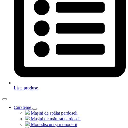
Lista produse
Curățenie
Mașini de spălat pardoseli
Mașini de măturat pardoseli
Monodiscuri și monoperii