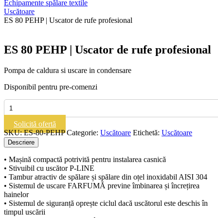
Echipamente spălare textile
Uscătoare
ES 80 PEHP | Uscator de rufe profesional
ES 80 PEHP | Uscator de rufe profesional
Pompa de caldura si uscare in condensare
Disponibil pentru pre-comenzi
Cantitate
ES
80
Solicită ofertă
PEHP
SKU:
ES-80-PEHP
Categorie:
Uscătoare
Etichetă:
Uscătoare
|
Descriere
Uscator
de
• Mașină compactă potrivită pentru instalarea casnică
rufe
• Stivuibil cu uscător P-LINE
profesional
• Tambur atractiv de spălare și spălare din oțel inoxidabil AISI 304
• Sistemul de uscare FARFUMĂ previne îmbinarea și încrețirea
hainelor
• Sistemul de siguranță oprește ciclul dacă uscătorul este deschis în
timpul uscării