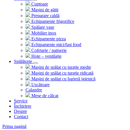
Cuptoare
Mașini de gătit
Preparare caldă
Echipamente frigorifice
Spălare vase
Mobilier inox
Echipamente pizza
Echipamente mici/fast food
Cofetarie / patiserie
Hote – ventilație
Spălătorie
Mașini de spălat cu turație medie
Mașini de spălat cu turație ridicată
Mașini de spălat cu barieră igienică
Uscătoare
Calandre
Mese de călcat
Service
Închiriere
Despre
Contact
Prima pagină