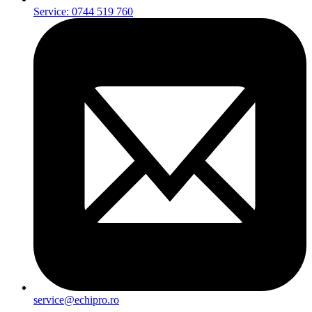
Service: 0744 519 760
service@echipro.ro