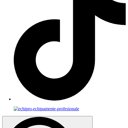
Search
for: