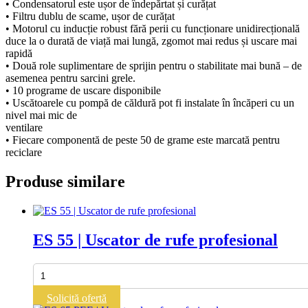
• Condensatorul este ușor de îndepărtat și curățat
• Filtru dublu de scame, ușor de curățat
• Motorul cu inducție robust fără perii cu funcționare unidirecțională
duce la o durată de viață mai lungă, zgomot mai redus și uscare mai
rapidă
• Două role suplimentare de sprijin pentru o stabilitate mai bună – de
asemenea pentru sarcini grele.
• 10 programe de uscare disponibile
• Uscătoarele cu pompă de căldură pot fi instalate în încăperi cu un
nivel mai mic de
ventilare
• Fiecare componentă de peste 50 de grame este marcată pentru
reciclare
Produse similare
ES 55 | Uscator de rufe profesional
Cantitate
ES
55
Solicită ofertă
|