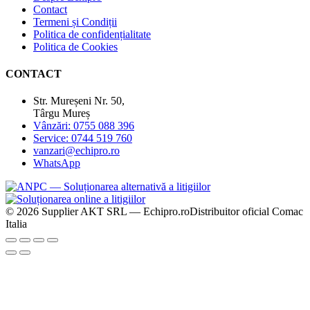
Contact
Termeni și Condiții
Politica de confidențialitate
Politica de Cookies
CONTACT
Str. Mureșeni Nr. 50,
Târgu Mureș
Vânzări: 0755 088 396
Service: 0744 519 760
vanzari@echipro.ro
WhatsApp
© 2026 Supplier AKT SRL — Echipro.ro
Distribuitor oficial Comac
Italia