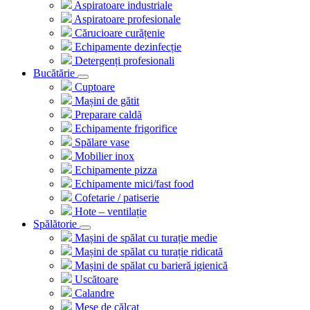
Aspiratoare industriale
Aspiratoare profesionale
Cărucioare curățenie
Echipamente dezinfecție
Detergenți profesionali
Bucătărie
Cuptoare
Mașini de gătit
Preparare caldă
Echipamente frigorifice
Spălare vase
Mobilier inox
Echipamente pizza
Echipamente mici/fast food
Cofetarie / patiserie
Hote – ventilație
Spălătorie
Mașini de spălat cu turație medie
Mașini de spălat cu turație ridicată
Mașini de spălat cu barieră igienică
Uscătoare
Calandre
Mese de călcat