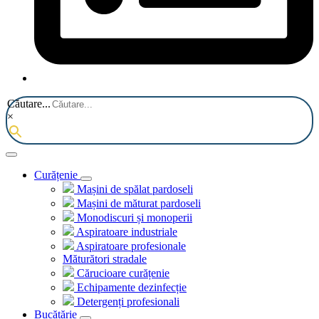
Căutare...
×
Curățenie
Mașini de spălat pardoseli
Mașini de măturat pardoseli
Monodiscuri și monoperii
Aspiratoare industriale
Aspiratoare profesionale
Măturători stradale
Cărucioare curățenie
Echipamente dezinfecție
Detergenți profesionali
Bucătărie